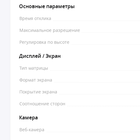
Основные параметры
Время отклика
Максимальное разрешение
Регулировка по высоте
Дисплей / Экран
Тип матрицы
Формат экрана
Покрытие экрана
Соотношение сторон
Камера
Веб-камера