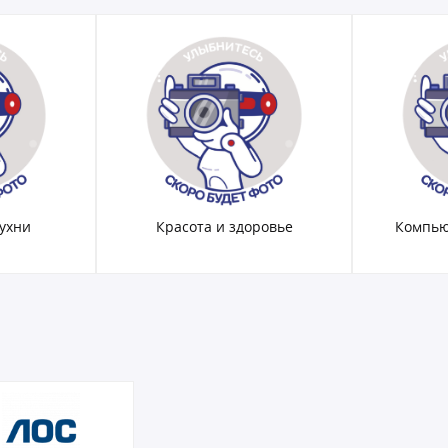
кухни
Красота и здоровье
Компью