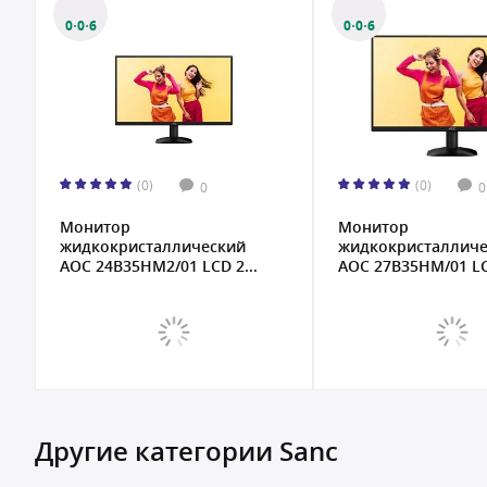
0·0·6
0·0·6
(0)
(0)
0
0
Монитор
Монитор
жидкокристаллический
жидкокристалличе
AOC 24B35HM2/01 LCD 2...
AOC 27B35HM/01 LCD
Другие категории Sanc