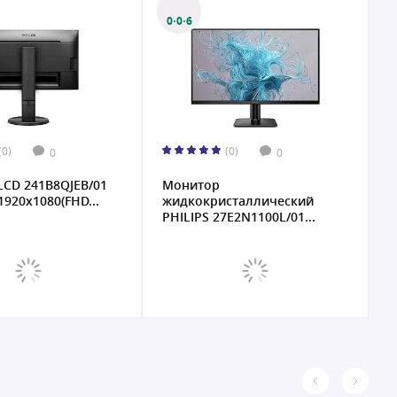
0·0·6
(0)
(0)
0
0
CD 241B8QJEB/01
Монитор
 1920х1080(FHD...
жидкокристаллический
PHILIPS 27E2N1100L/01...