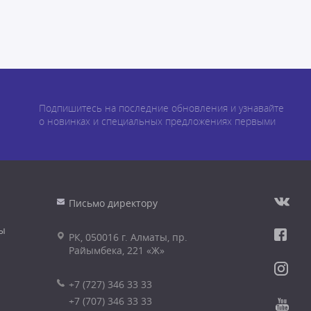
Подпишитесь на последние обновления и узнавайте
о новинках и специальных предложениях первыми
Письмо директору
ы
РК, 050016 г. Алматы, пр.
Райымбека, 221 «Ж»
+7 (727) 346 33 33
+7 (707) 346 33 33