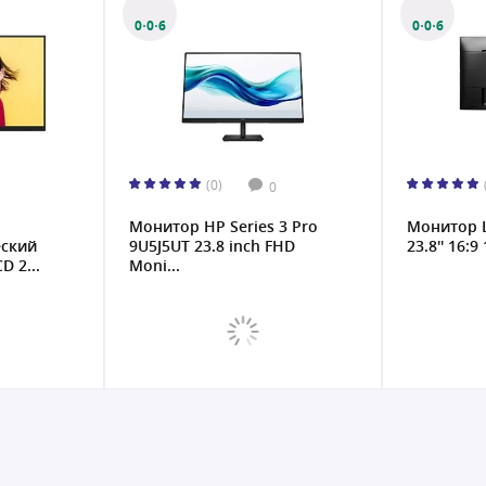
0·0·6
0·0·6
(0)
0
Монитор HP Series 3 Pro
Монитор L
ский
9U5J5UT 23.8 inch FHD
23.8'' 16:9
 2...
Moni...