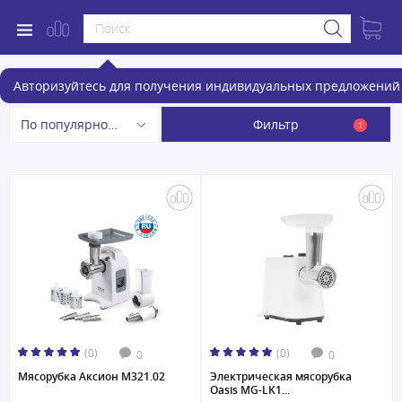
Мясорубки
Авторизуйтесь для получения индивидуальных предложений 
Фильтр
По популярности
1
(0)
(0)
0
0
Мясорубка Аксион М321.02
Электрическая мясорубка
Oasis MG-LK1...