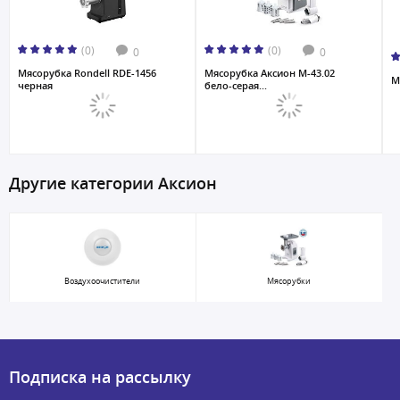
(0)
(0)
0
0
Мясорубка Rondell RDE-1456
Мясорубка Аксион M-43.02
М
черная
бело-серая...
Другие категории Аксион
Воздухоочистители
Мясорубки
Подписка на рассылку