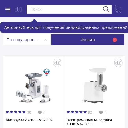
Мясорубки
Авторизуйтесь для получения индивидуальных предложений 
Фильтр
По популярности
1
(0)
(0)
0
0
Мясорубка Аксион М321.02
Электрическая мясорубка
Oasis MG-LK1...