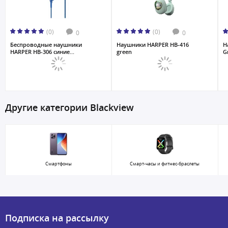
(0)
(0)
0
0
Беспроводные наушники
Наушники HARPER HB-416
Н
HARPER HB-306 синие...
green
G
Другие категории Blackview
Смартфоны
Смарт-часы и фитнес-браслеты
Подписка на рассылку