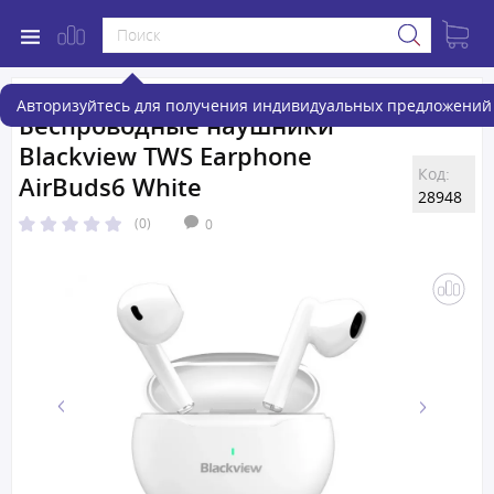
Авторизуйтесь для получения индивидуальных предложений 
Беспроводные наушники
Blackview TWS Earphone
Код:
AirBuds6 White
28948
(0)
0