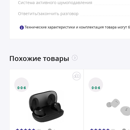
Система активного шумоподавления
Ответить/закончить разговор
Технические характеристики и комплектация товара могут 
Похожие товары
0·0·6
0·0·6