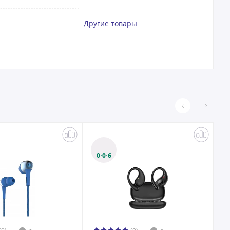
Другие товары
0·0·6