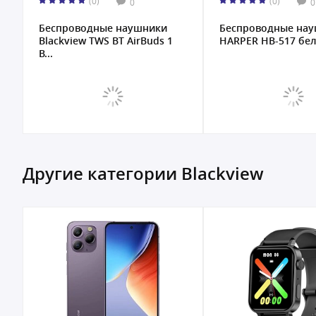
(0)
(0)
0
0
Беспроводные наушники
Беспроводные на
Blackview TWS BT AirBuds 1
HARPER HB-517 бел
B...
Другие категории Blackview