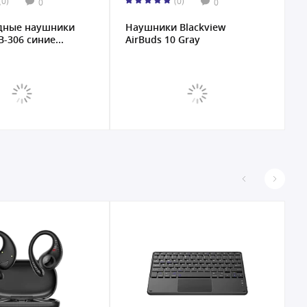
(0)
(0)
0
0
дные наушники
Наушники Blackview
-306 синие...
AirBuds 10 Gray