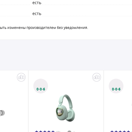
есть
есть
быть изменены производителем без уведомления.
0·0·6
0·0·6