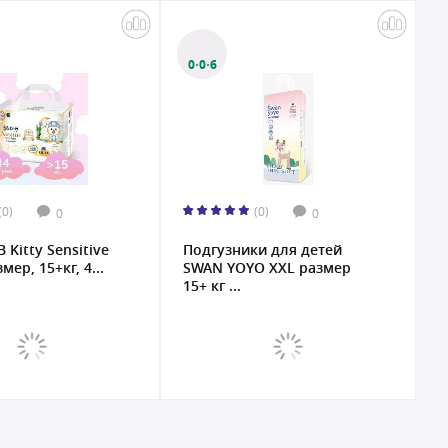
0·0·6
(0)
(0)
0
0
 Kitty Sensitive
Подгузники для детей
O
мер, 15+кг, 4...
SWAN YOYO XXL размер
п
15+ кг ...
ш