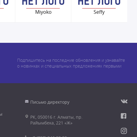
Miyoko
Seffy
Подпишитесь на последние обновления и узнавайте
о новинках и специальных предложениях первыми
Письмо директору
ы
РК, 050016 г. Алматы, пр.
Райымбека, 221 «Ж»