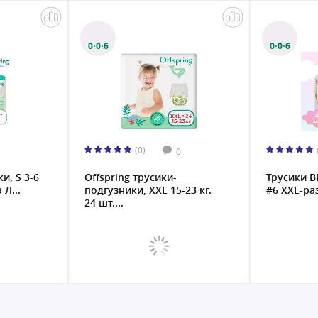
0·0·6
0·0·6
(0)
0
и, S 3-6
Offspring трусики-
Трусики BB
 Л...
подгузники, XXL 15-23 кг.
#6 XXL-раз
24 шт....