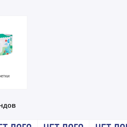
фетки
ендов