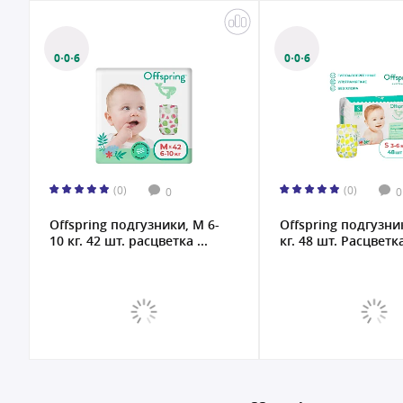
0·0·6
0·0·6
(0)
(0)
0
0
Offspring подгузники, M 6-
Offspring подгузник
10 кг. 42 шт. расцветка ...
кг. 48 шт. Расцветка