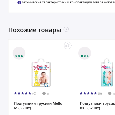
Технические характеристики и комплектация товара могут 
Похожие товары
0·0·6
0·0·6
(0)
(0)
0
0
Подгузники-трусики Mello
Подгузники-трусик
M (56 шт)
XXL (32 шт)...