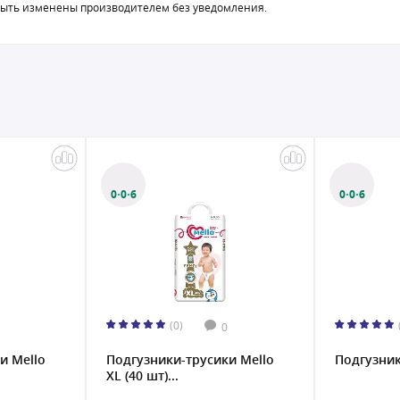
быть изменены производителем без уведомления.
0·0·6
0·0·6
(0)
0
и Mello
Подгузники-трусики Mello
Подгузник
XL (40 шт)...