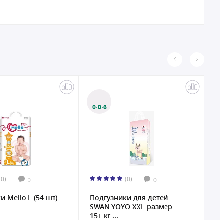
0·0·6
(0)
(0)
0
0
и Mello L (54 шт)
Подгузники для детей
O
SWAN YOYO XXL размер
п
15+ кг ...
2