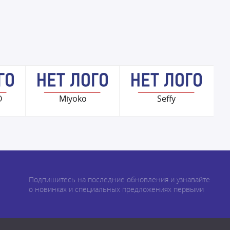
O
Miyoko
Seffy
Подпишитесь на последние обновления и узнавайте
о новинках и специальных предложениях первыми