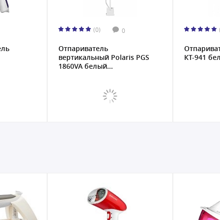
(0)
0
ель
Отпариватель
Отпариват
вертикальный Polaris PGS
КТ-941 бе
1860VA белый...