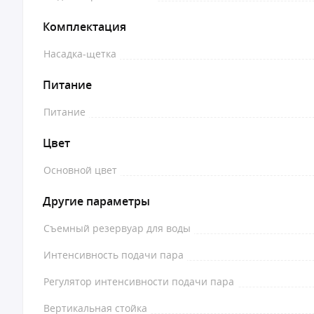
Комплектация
Насадка-щетка
Питание
Питание
Цвет
Основной цвет
Другие параметры
Съемный резервуар для воды
Интенсивность подачи пара
Регулятор интенсивности подачи пара
Вертикальная стойка