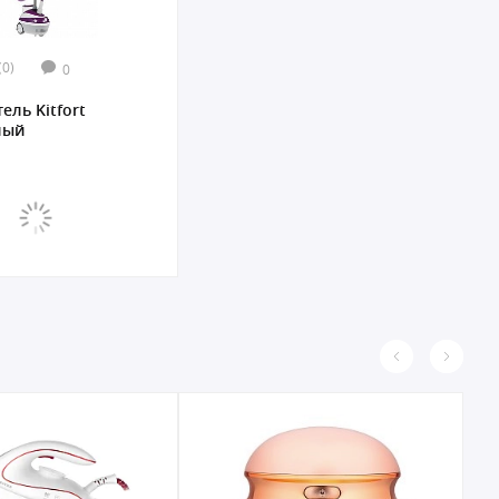
(0)
0
ель Kitfort
лый