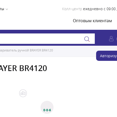
ты
Колл-центр
ежедневно с 09:00 
Оптовым клиентам
париватель ручной BRAYER BR4120
Авторизу
AYER BR4120
0·0·6