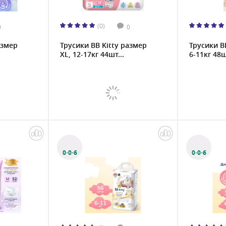
(0)
0
0
азмер
Трусики BB Kitty размер
Трусики B
XL, 12-17кг 44шт...
6-11кг 48ш
0·0·6
0·0·6