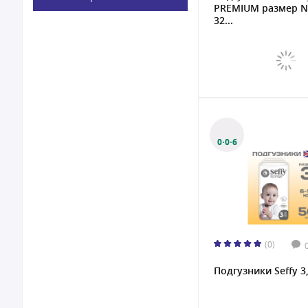
PREMIUM размер NB
52
32...
54
56
58
60
62
64
0·0·6
72
(0)
Подгузники Seffy 3