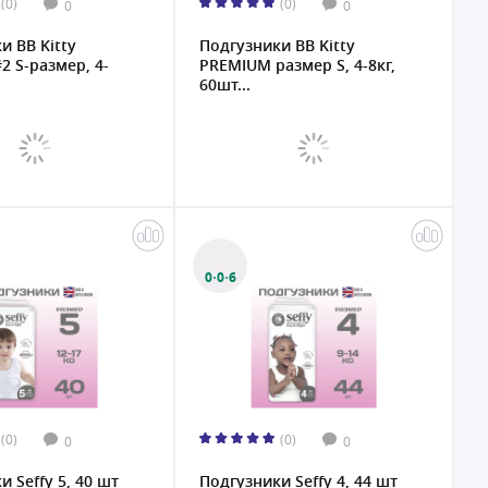
(0)
(0)
0
0
и BB Kitty
Подгузники BB Kitty
#2 S-размер, 4-
PREMIUM размер S, 4-8кг,
60шт...
0·0·6
(0)
(0)
0
0
 Seffy 5, 40 шт
Подгузники Seffy 4, 44 шт