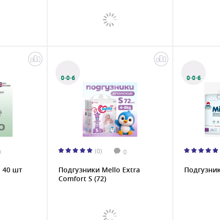
0·0·6
0·0·6
(0)
0
0
, 40 шт
Подгузники Mello Extra
Подгузники
Comfort S (72)