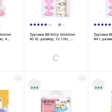
(0)
0
0
nsitive
Трусики BB Kitty Sensitive
Трусики BB
, 4...
#5 XL-размер, 12-17кг, ...
#4 L-размер
0·0·6
0·0·6