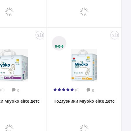
0·0·6
(0)
(0)
0
0
 Miyoko elite детские XXL/6, 38 шт....
Подгузники Miyoko elite детские S/2, 