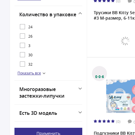
(0)
M
Трусики BB Kitty Se
Количество в упаковке
NB
#3 M-размер, 6-11кг,
S
24
XL
26
XXL
3
XXXL
30
32
Показать все
36
0·0·6
40
Многоразовые
42
застежки-липучки
44
46
Есть 3D модель
48
(0)
50
Подгузники BB Kitt
Применить