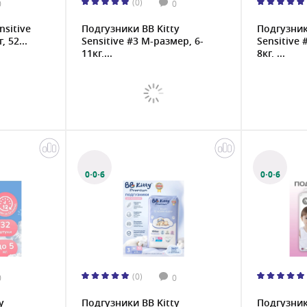
(0)
0
0
nsitive
Подгузники BB Kitty
Подгузник
 52...
Sensitive #3 M-размер, 6-
Sensitive 
11кг,...
8кг, ...
0·0·6
0·0·6
(0)
0
0
y
Подгузники BB Kitty
Подгузники