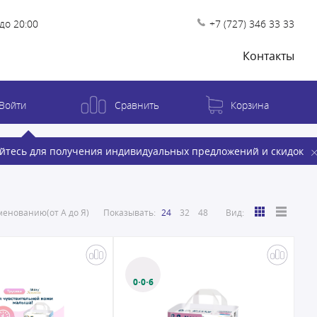
до 20:00
+7 (727) 346 33 33
Контакты
Войти
Сравнить
Корзина
йтесь для получения индивидуальных предложений и скидок
енованию(от А до Я)
Показывать:
24
32
48
Вид:
0·0·6