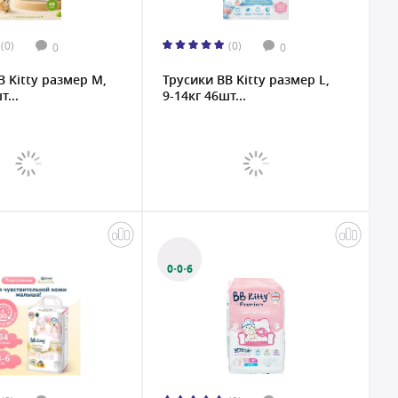
(0)
(0)
0
0
B Kitty размер M,
Трусики BB Kitty размер L,
т...
9-14кг 46шт...
0·0·6