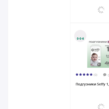
0·0·6
(0)
Подгузники Seffy 1