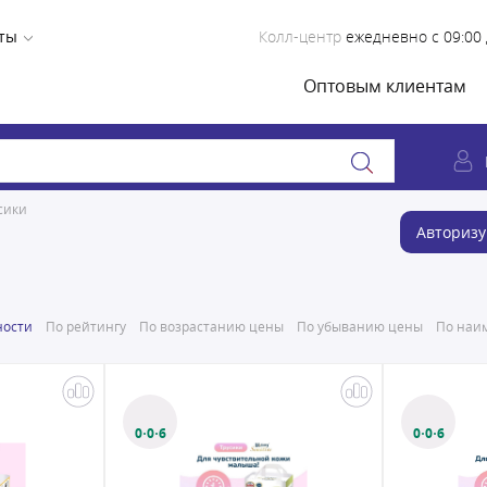
ты
Колл-центр
ежедневно с 09:00 
Оптовым клиентам
сики
Авторизу
ности
По рейтингу
По возрастанию цены
По убыванию цены
По наим
0·0·6
0·0·6