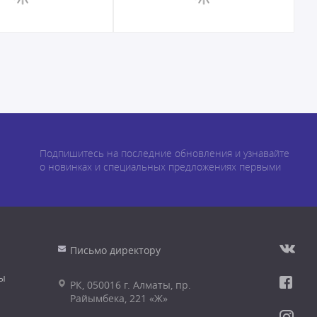
Подпишитесь на последние обновления и узнавайте
о новинках и специальных предложениях первыми
Письмо директору
ы
РК, 050016 г. Алматы, пр.
Райымбека, 221 «Ж»