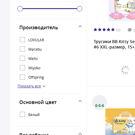
Производитель
(0)
LOVULAR
Трусики BB Kitty Se
#6 XXL-размер, 15+кг
Marabu
Mello
Miyoko
Offspring
Показать все
Seffy
SWAN YOYO
Основной цвет
TOMIKO
0·0·6
Белый