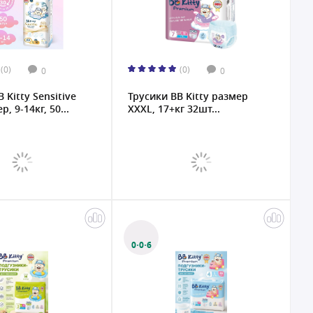
(0)
(0)
0
0
 Kitty Sensitive
Трусики BB Kitty размер
, 9-14кг, 50...
XXXL, 17+кг 32шт...
0·0·6