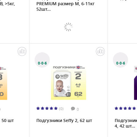
, >5кг,
PREMIUM размер M, 6-11кг
52шт...
0·0·6
0·0·6
(0)
0
0
, 50 шт
Подгузники Seffy 2, 62 шт
Подгузник
4, 42 шт...