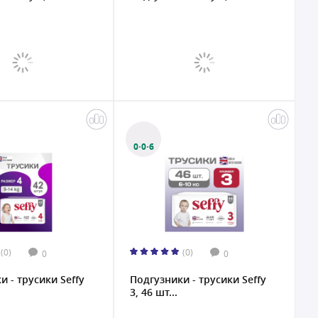
0·0·6
(0)
(0)
0
0
и - трусики Seffy
Подгузники - трусики Seffy
3, 46 шт...