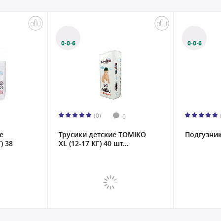
0·0·6
0·0·6
(0)
0
е
Трусики детские TOMIKO
Подгузники
) 38
XL (12-17 КГ) 40 шт...