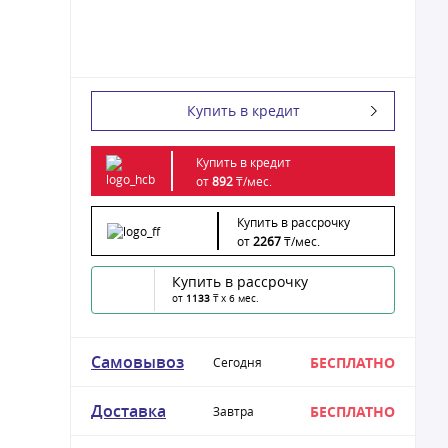
Купить в кредит
Купить в кредит
от
892
₸/
мес.
Купить в рассрочку
от
2267
₸/
мес.
Купить в рассрочку
от
1133
₸ x 6 мес.
Самовывоз
БЕСПЛАТНО
Сегодня
Доставка
БЕСПЛАТНО
Завтра