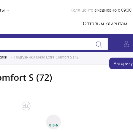
ты
Колл-центр
ежедневно с 09:00 
Оптовым клиентам
сики
Подгузники Mello Extra Comfort S (72)
Авторизу
mfort S (72)
0·0·6