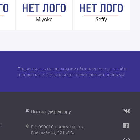
Miyoko
Seffy
Подпишитесь на последние обновления и узнавайте
о новинках и специальных предложениях первыми
Письмо директору
ы
РК, 050016 г. Алматы, пр.
Райымбека, 221 «Ж»