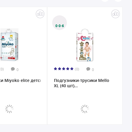
0·0·6
(0)
(0)
0
0
 Miyoko elite детские L/4, 52 шт....
Подгузники-трусики Mello
П
XL (40 шт)...
L