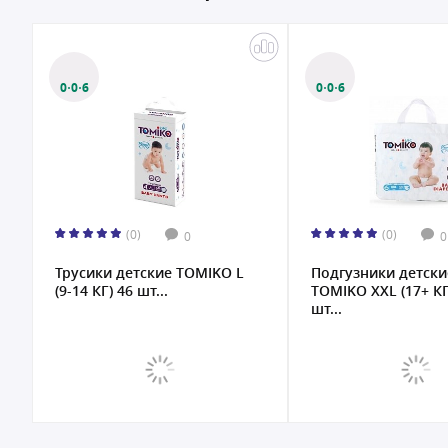
0·0·6
0·0·6
(0)
(0)
0
0
Трусики детские TOMIKO L
Подгузники детски
(9-14 КГ) 46 шт...
TOMIKO XХL (17+ КГ
шт...