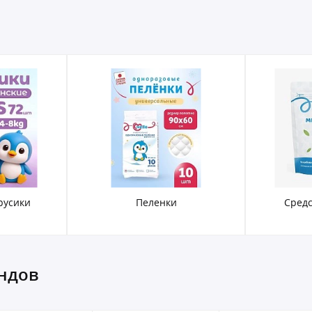
русики
Пеленки
Средс
ендов