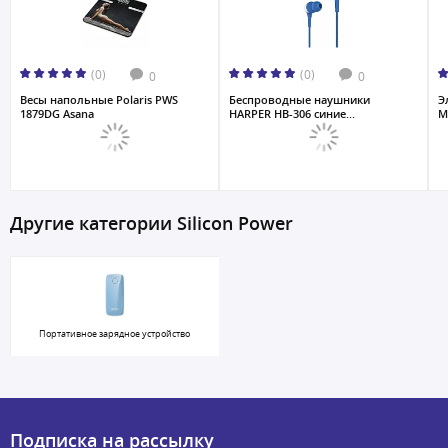
(0)
(0)
0
0
Весы напольные Polaris PWS
Беспроводные наушники
Э
1879DG Asana
HARPER HB-306 синие...
M
Другие категории Silicon Power
Портативное зарядное устройство
Подписка на рассылку