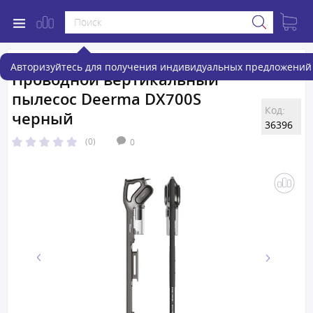
Авторизуйтесь для получения индивидуальных предложений 
Проводной вертикальный
пылесос Deerma DX700S
Код:
черный
36396
(0)
0