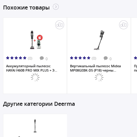
Похожие товары
(0)
(0)
0
0
Аккумуляторный пылесос
Вертикальный пылесос Midea
П
HAYAI H60B PRO MIX PLUS + Э...
MP08GEBK-DS (P18) черны...
п
Другие категории Deerma