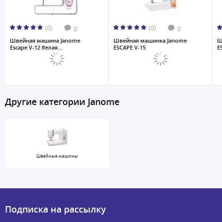
(0)
(0)
0
0
Швейная машина Janome
Швейная машинка Janome
Ш
Escape V-12 белая...
ESCAPE V-15
E
Другие категории Janome
Швейные машины
Подписка на рассылку