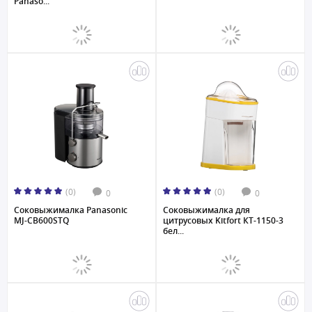
Panaso...
(0)
(0)
0
0
Соковыжималка Panasonic
Соковыжималка для
MJ-CB600STQ
цитрусовых Kitfort КТ-1150-3
бел...