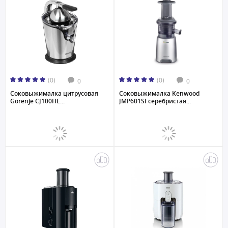
(0)
(0)
0
0
Соковыжималка цитрусовая
Соковыжималкa Kenwood
Gorenje CJ100HE...
JMP601SI серебристая...