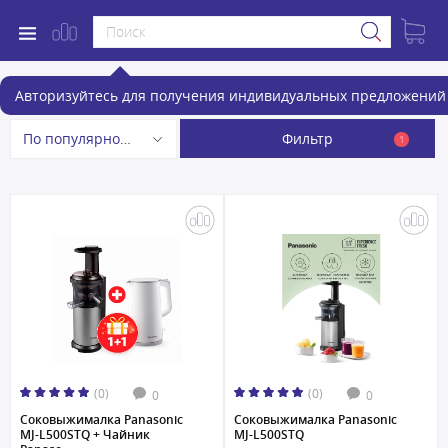
Соковыжималки
Авторизуйтесь для получения индивидуальных предложений 
Фильтр
По популярности
1
(0)
(0)
0
0
Соковыжималка Panasonic
Соковыжималка Panasonic
MJ-L500STQ + Чайник
MJ-L500STQ