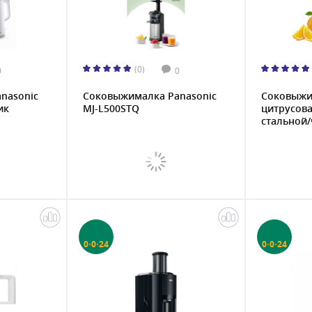
(0)
0
0
nasonic
Соковыжималка Panasonic
Соковыжи
ик
MJ-L500STQ
цитрусова
стальной/ч
0·0·24
0·0·24