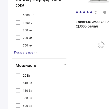
сока
(0)
1000 мл
Соковыжималкa B
1250 мл
CJ3000 белая
350 мл
700 мл
750 мл
Показать все
900 мл
Мощность
20 Вт
140 Вт
150 Вт
500 Вт
800 Вт