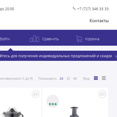
до 20:00
+7 (727) 346 33 33
Контакты
Войти
Сравнить
Корзина
йтесь для получения индивидуальных предложений и скидок
енованию(от А до Я)
Показывать:
24
32
48
Вид:
0·0·6