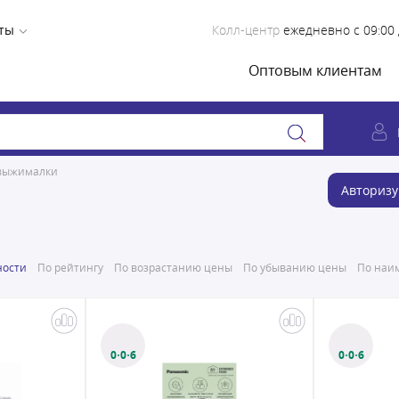
ты
Колл-центр
ежедневно с 09:00 
Оптовым клиентам
выжималки
Авторизу
ности
По рейтингу
По возрастанию цены
По убыванию цены
По наим
0·0·6
0·0·6