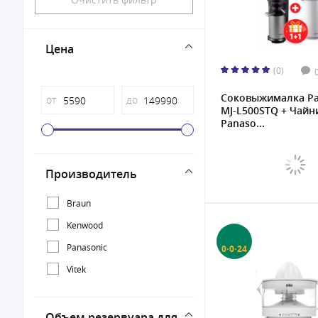
Цена
(0)
Соковыжималка Pa
от
до
MJ-L500STQ + Чайн
Panaso...
Производитель
Braun
Kenwood
Panasonic
0·0·24
Vitek
Объем резервуара для