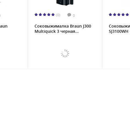
(0)
0
0
raun
Соковыжималкa Braun J300
Соковыжи
Multiquick 3 черная...
SJ3100WH