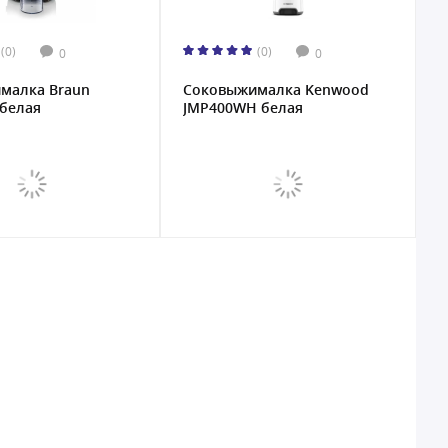
(0)
(0)
0
0
малкa Braun
Соковыжималкa Kenwood
 белая
JMP400WH белая