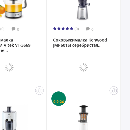
(0)
(0)
0
0
малка
Соковыжималкa Kenwood
я Vitek VT-3669
JMP601SI серебристая...
е...
0·0·24