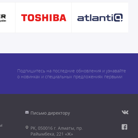
Подпишитесь на последние обновления и узнавайте
о новинках и специальных предложениях первыми
Письмо директору
ы
РК, 050016 г. Алматы, пр.
Райымбека, 221 «Ж»