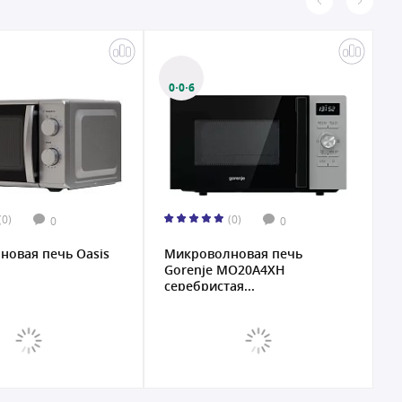
0·0·6
(0)
(0)
0
0
новая печь Oasis
Микроволновая печь
М
Gorenje MO20A4XH
C
серебристая...