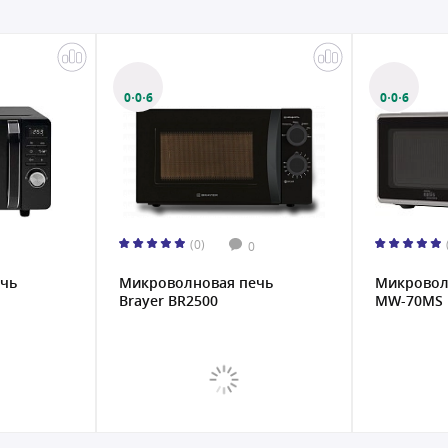
0·0·6
0·0·6
(0)
0
чь
Микроволновая печь
Микровол
Brayer BR2500
MW-70MS