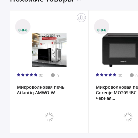
0·0·6
0·0·6
(0)
(0)
0
0
Микроволновая печь
Микроволновая пе
Atlantiq AMWO-W
Gorenje MO20S4BC
черная...