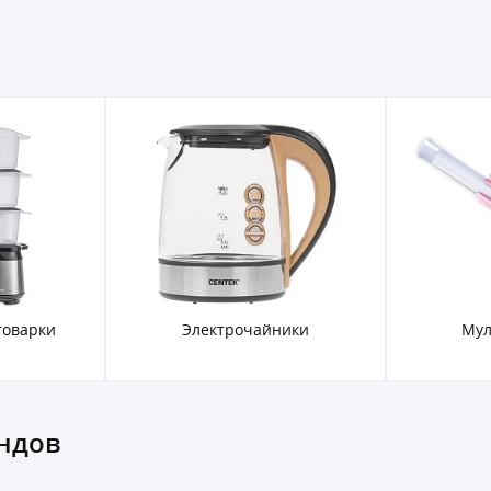
товарки
Электрочайники
Мул
ндов