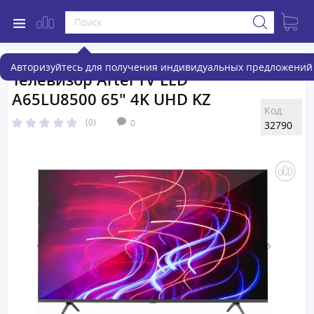
Авторизуйтесь для получения индивидуальных предложений 
Телевизор Artel TV LED
A65LU8500 65" 4K UHD KZ
Код:
(0)
0
32790