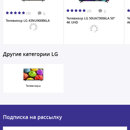
(0)
0
(0)
0
Телевизор LG 50UA73006LA 50"
Т
Телевизор LG 43NU900B6LA
4K UHD
A
Другие категории LG
Телевизоры
Подписка на рассылку