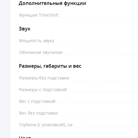
Дополнительные функции
Функция TimeShift
Звук
Мощность звука
Объемное звучание
Размеры, габариты и вес
Размеры без подставки
Размеры с подставкой
Вес с подставкой
Вес без подставки
Глубина (с упаковкой), см