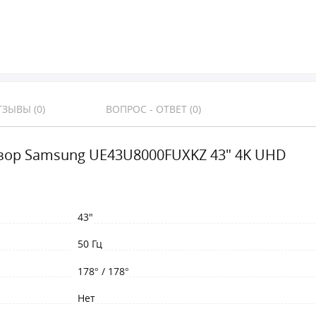
ЗЫВЫ (0)
ВОПРОС - ОТВЕТ (0)
зор Samsung UE43U8000FUXKZ 43" 4K UHD
43"
50 Гц
178° / 178°
Нет