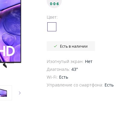
0·0·6
Цвет:
Есть в наличии
Изогнутый экран:
Нет
Диагональ:
43"
Wi-Fi:
Есть
Управление со смартфона:
Есть