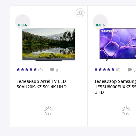
0·0·6
0·0·
(0)
0
0
tel TV LED
Телевизор Samsung
Тел
50" 4K UHD
UE55U8000FUXKZ 55" 4K
UHD