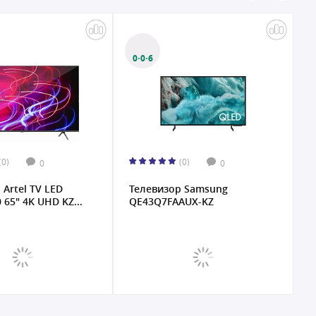
0·0·6
0·0·6
(0)
(0)
0
0
Телевизор Samsung
Телевизор Artel TV LE
QE43Q7FAAUX-KZ
43AU20H-KZ 43" Full HD