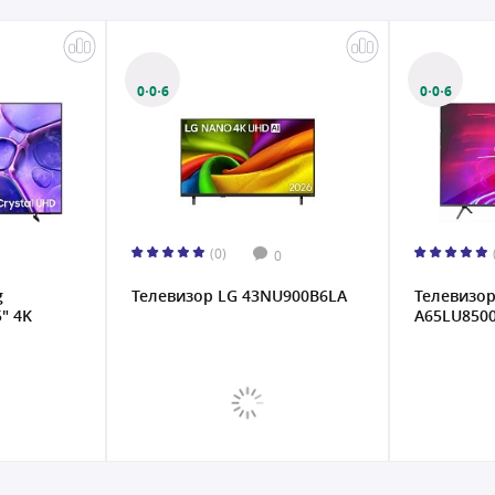
6
0·0·6
(0)
(0)
0
0
евизор LG 43NU900B6LA
Телевизор Artel TV LED
A65LU8500 65" 4K UHD KZ...