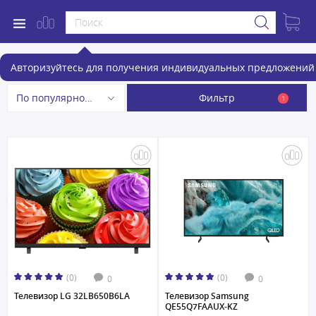
Телевизоры
Авторизуйтесь для получения индивидуальных предложений 
Фильтр
По популярности
1
(0)
(0)
0
0
Телевизор LG 32LB650B6LA
Телевизор Samsung
QE55Q7FAAUX-KZ