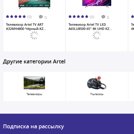
(0)
(0)
0
0
Телевизор Artel TV ART
Телевизор Artel TV LED
Т
A32MH4800 Чёрный-KZ...
A65LU8500 65" 4K UHD KZ...
4
Другие категории Artel
Телевизоры
Пылесосы
Подписка на рассылку