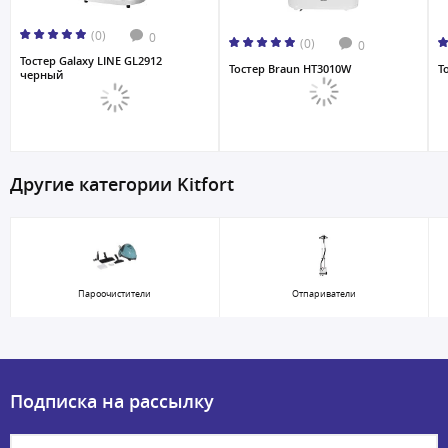
(0)
0
(0)
0
Тостер Galaxy LINE GL2912
Тостер Braun HT3010W
Т
черный
Другие категории Kitfort
Пароочистители
Отпариватели
Подписка на рассылку