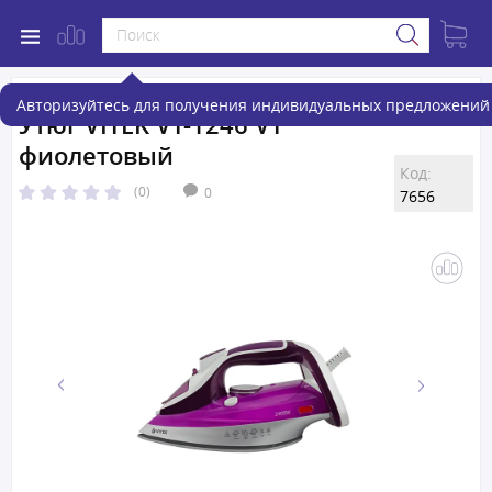
Авторизуйтесь для получения индивидуальных предложений 
Утюг VITEK VT-1246 VT
фиолетовый
Код:
(0)
0
7656