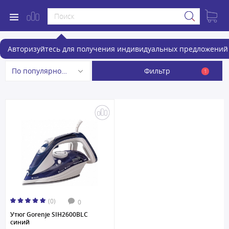
Утюги
Авторизуйтесь для получения индивидуальных предложений 
Фильтр
По популярности
1
(0)
0
Утюг Gorenje SIH2600BLC
синий