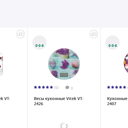
0·0·6
0·0·6
(0)
0
k VT-
Весы кухонные Vitek VT-
Кухонные 
2426
2407