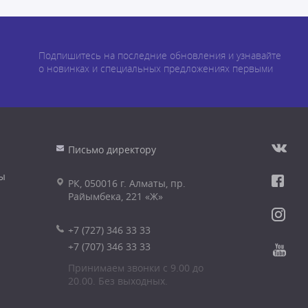
Подпишитесь на последние обновления и узнавайте
о новинках и специальных предложениях первыми
Письмо директору
ы
РК, 050016 г. Алматы, пр.
Райымбека, 221 «Ж»
+7 (727) 346 33 33
+7 (707) 346 33 33
Принимаем звонки с 9.00 до
20.00. Без выходных.