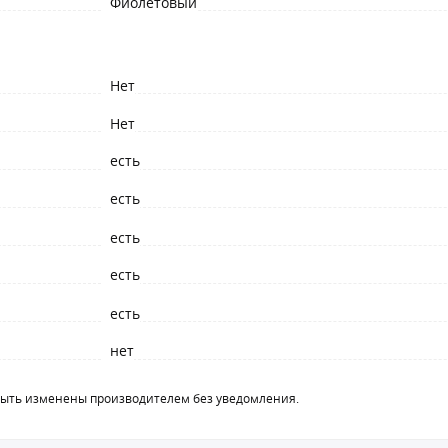
Фиолетовый
Нет
Нет
есть
есть
есть
есть
есть
нет
быть изменены производителем без уведомления.