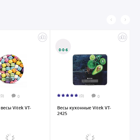
0·0·6
(0)
(0)
0
0
весы Vitek VT-
Весы кухонные Vitek VT-
В
2425
2