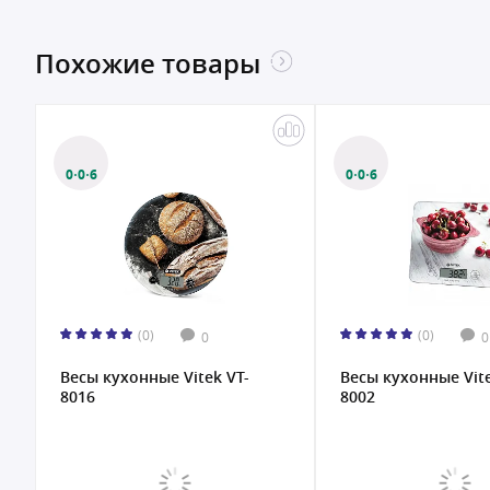
Похожие товары
0·0·6
0·0·6
(0)
(0)
0
0
Весы кухонные Vitek VT-
Весы кухонные Vite
8016
8002