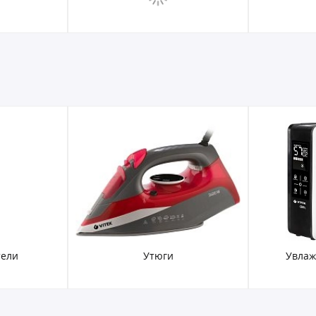
тели
Утюги
Увлаж