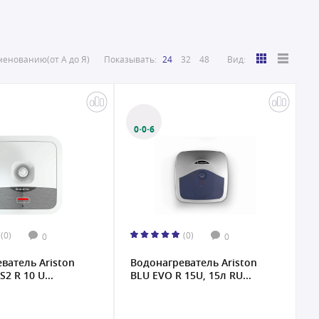
енованию(от А до Я)
Показывать:
24
32
48
Вид:
0·0·6
(0)
(0)
0
0
ватель Ariston
Водонагреватель Ariston
2 R 10 U...
BLU EVO R 15U, 15л RU...