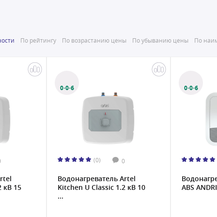
ности
По рейтингу
По возрастанию цены
По убыванию цены
По наим
0·0·6
0·0·6
(0)
0
0
rtel
Водонагреватель Artel
Водонагре
2 кВ 15
Kitchen U Classic 1.2 кВ 10
ABS ANDRIS
...