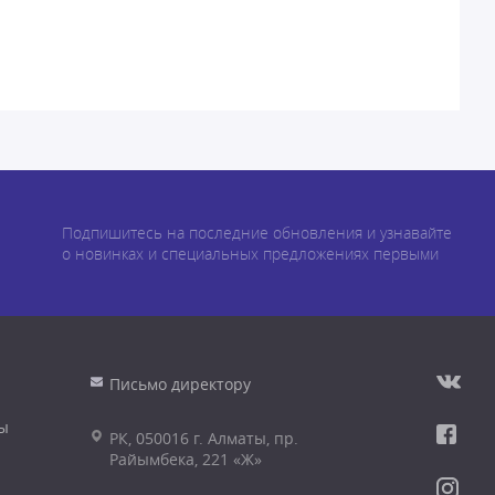
Подпишитесь на последние обновления и узнавайте
о новинках и специальных предложениях первыми
Письмо директору
ы
РК, 050016 г. Алматы, пр.
Райымбека, 221 «Ж»