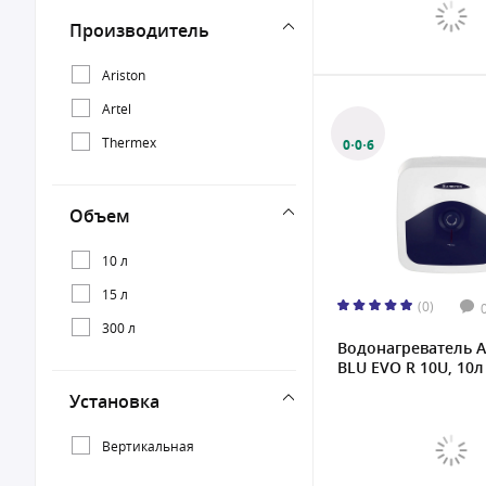
Производитель
Ariston
Artel
Thermex
0·0·6
Объем
10 л
15 л
(0)
300 л
Водонагреватель A
BLU EVO R 10U, 10л 
Установка
Вертикальная