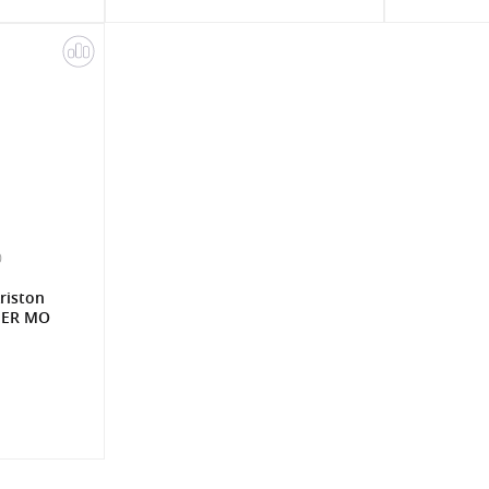
0
riston
THER MO