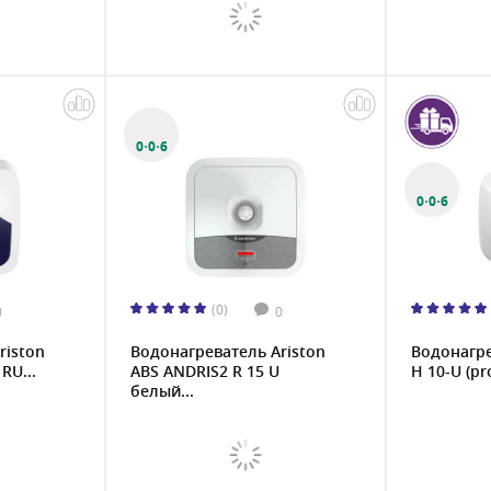
0·0·6
0·0·6
(0)
0
0
riston
Водонагреватель Ariston
Водонагр
RU...
ABS ANDRIS2 R 15 U
H 10-U (pro
белый...