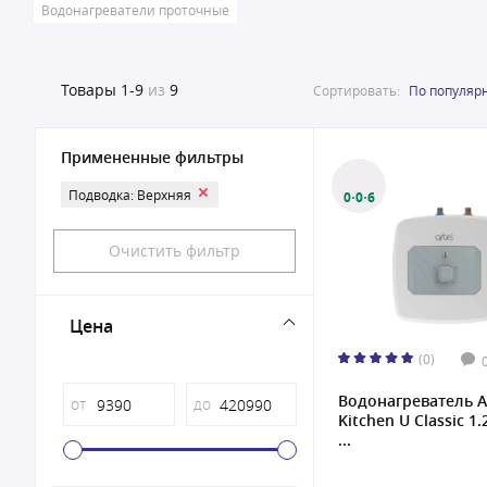
Водонагреватели проточные
Товары
1-9
из
9
Сортировать:
По популяр
Примененные фильтры
Подводка: Верхняя
0·0·6
Очистить фильтр
Цена
(0)
Водонагреватель A
от
до
Kitchen U Classic 1.
...