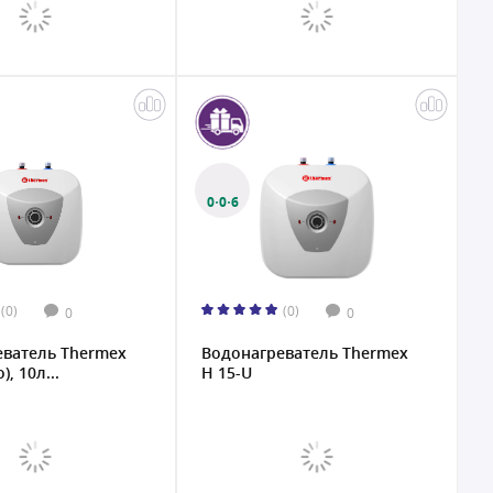
0·0·6
(0)
(0)
0
0
еватель Thermex
Водонагреватель Thermex
), 10л...
H 15-U