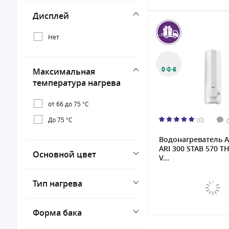
Дисплей
Нет
0·0·6
Максимальная
температура нагрева
от 66 до 75 °С
До 75 °С
(0)
Водонагреватель A
ARI 300 STAB 570 
Основной цвет
V...
Тип нагрева
Форма бака