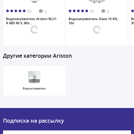
(0)
(0)
0
0
Водонагреватель Ariston BLU1
Водонагреватель Oasis 10 KN,
В
R ABS 80 V, 80л...
10л
30
Другие категории Ariston
Водонагреватели
Подписка на рассылку