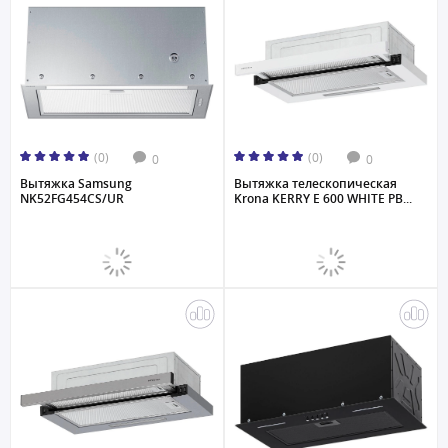
(0)
(0)
0
0
Вытяжка Samsung
Вытяжка телескопическая
NK52FG454CS/UR
Krona KERRY E 600 WHITE PB...