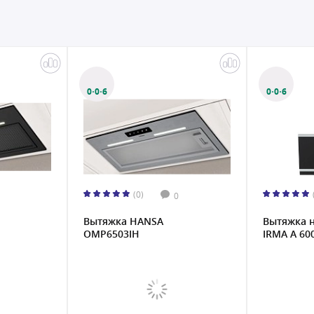
0·0·6
0·0·6
(0)
0
Вытяжка HANSA
Вытяжка 
OMP6503IH
IRMA A 600