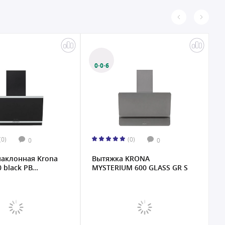
0·0·6
(0)
(0)
0
0
наклонная Krona
Вытяжка KRONA
В
 black PB...
MYSTERIUM 600 GLASS GR S
6