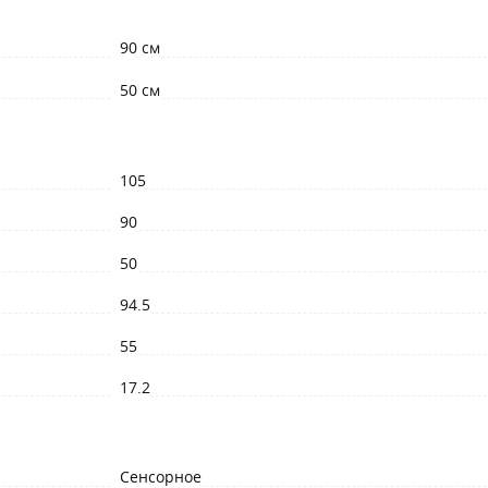
90 см
50 см
105
90
50
94.5
55
17.2
Сенсорное