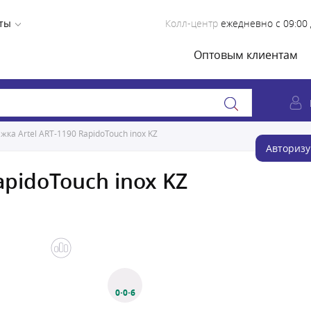
ты
Колл-центр
ежедневно с 09:00 
Оптовым клиентам
жка Artel ART-1190 RapidoTouch inox KZ
Авторизу
apidoTouch inox KZ
0·0·6