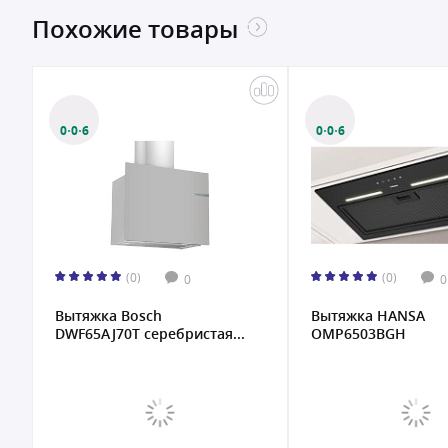
Похожие товары
0·0·6
0·0·6
(0)
(0)
0
0
Вытяжка Bosch
Вытяжка HANSA
DWF65AJ70T серебристая...
OMP6503BGH