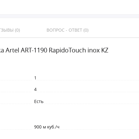
ЗЫВЫ (0)
ВОПРОС - ОТВЕТ (0)
 Artel ART-1190 RapidoTouch inox KZ
1
4
Есть
900 м куб./ч