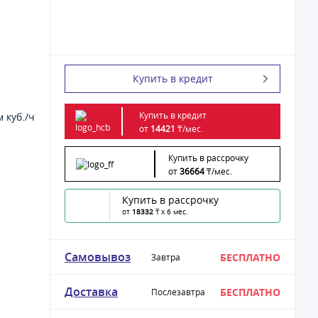
Купить в кредит
Купить в кредит
м куб./ч
от
14421
₸/
мес.
Купить в рассрочку
от
36664
₸/
мес.
Купить в рассрочку
от
18332
₸ x 6 мес.
Самовывоз
БЕСПЛАТНО
Завтра
Доставка
БЕСПЛАТНО
Послезавтра