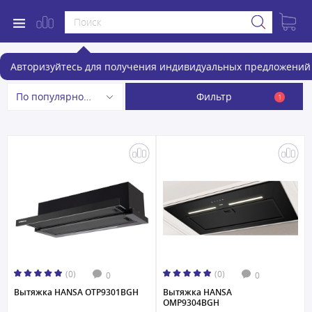
Вытяжки
Авторизуйтесь для получения индивидуальных предложений 
Фильтр
По популярности
1
(0)
(0)
0
0
Вытяжка HANSA OTP9301BGH
Вытяжка HANSA
OMP9304BGH