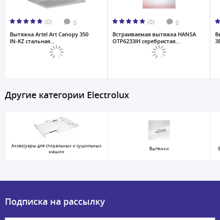
(0)
(0)
0
0
Вытяжка Artel Art Canopy 350
Встраиваемая вытяжка HANSA
В
IN-KZ стальная...
OTP6233IH серебристая...
3
Другие категории Electrolux
Аксессуары для стиральных и сушильных
Вытяжки
машин
Подписка на рассылку