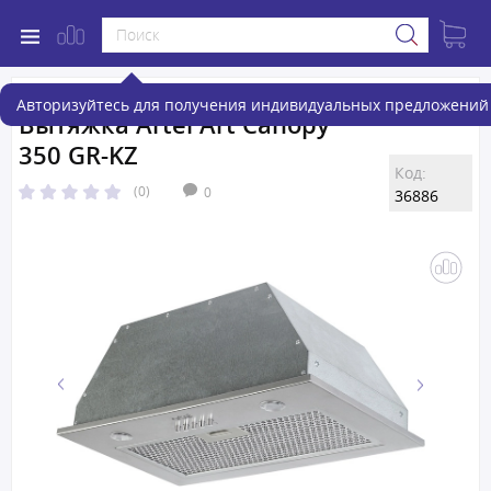
Авторизуйтесь для получения индивидуальных предложений 
Вытяжка Artel Art Canopy
350 GR-KZ
Код:
(0)
0
36886