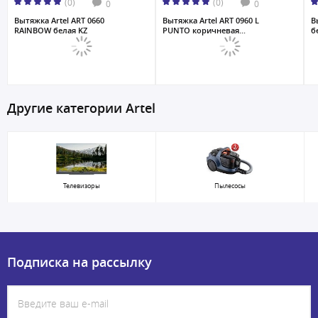
(0)
(0)
0
0
Вытяжка Artel ART 0660
Вытяжка Artel ART 0960 L
В
RAINBOW белая KZ
PUNTO коричневая...
б
Другие категории Artel
Телевизоры
Пылесосы
Подписка на рассылку