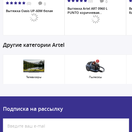
(0)
0
(0)
0
Вытяжка Artel ART 0960 L
В
Вытяжка Oasis UP-60W белая
PUNTO коричневая...
R
Другие категории Artel
Телевизоры
Пылесосы
Подписка на рассылку