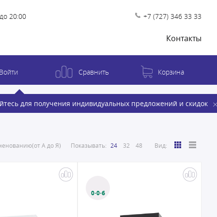
до 20:00
+7 (727) 346 33 33
Контакты
Войти
Сравнить
Корзина
йтесь для получения индивидуальных предложений и скидок
енованию(от А до Я)
Показывать:
24
32
48
Вид:
0·0·6