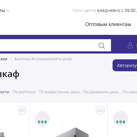
ты
Колл-центр
ежедневно с 09:00 
Оптовым клиентам
яжки
Вытяжки Встраиваемая в шкаф
Авторизу
шкаф
ности
По рейтингу
По возрастанию цены
По убыванию цены
По наим
0·0·6
0·0·6