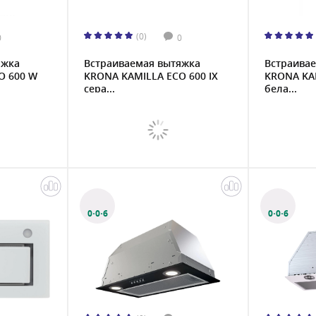
(0)
0
0
яжка
Встраиваемая вытяжка
Встраива
O 600 W
KRONA KAMILLA ECO 600 IX
KRONA KAM
сера...
бела...
0·0·6
0·0·6