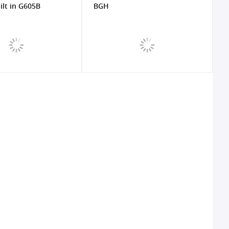
lt in G605B
BGH