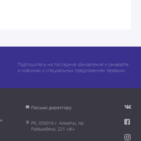
Подпишитесь на последние обновления и узнавайте
о новинках и специальных предложениях первыми
Письмо директору
ы
РК, 050016 г. Алматы, пр.
Райымбека, 221 «Ж»