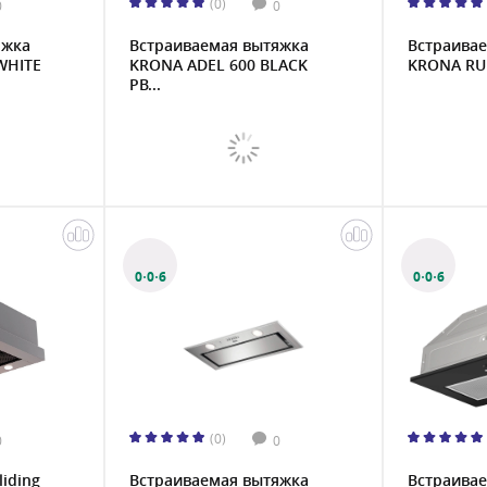
(0)
0
0
яжка
Встраиваемая вытяжка
Встраива
WHITE
KRONA ADEL 600 BLACK
KRONA RUN
PB...
0·0·6
0·0·6
(0)
0
0
liding
Встраиваемая вытяжка
Встраива