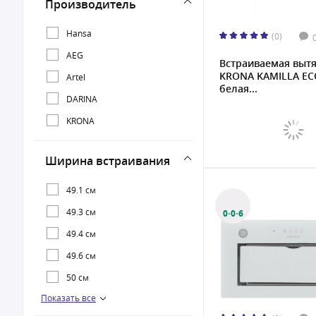
Производитель
Hansa
(0)
AEG
Встраиваемая выт
KRONA KAMILLA EC
Artel
белая...
DARINA
KRONA
Ширина встраивания
49.1 см
49.3 см
0·0·6
49.4 см
49.6 см
50 см
Показать все
60 см