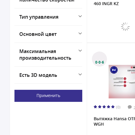
Настольный
460 INGR KZ
Подвесная
Тип управления
Основной цвет
Максимальная
производительность
0·0·6
Есть 3D модель
Применить
(0)
Вытяжка Hansa OT
WGH