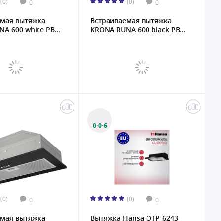
(0)
(0)
0
0
емая вытяжка
Встраиваемая вытяжка
A 600 white PB...
KRONA RUNA 600 black PB...
0·0·6
(0)
(0)
0
0
емая вытяжка
Вытяжка Hansa OTP-6243