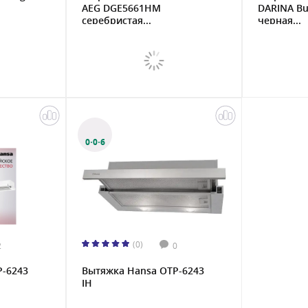
AEG DGE5661HM
DARINA Bui
серебристая...
черная...
0·0·6
(0)
2
0
P-6243
Вытяжка Hansa OTP-6243
IH