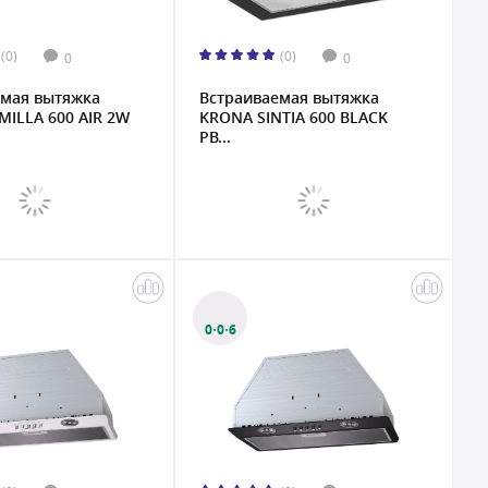
(0)
(0)
0
0
емая вытяжка
Встраиваемая вытяжка
ILLA 600 AIR 2W
KRONA SINTIA 600 BLACK
PB...
0·0·6