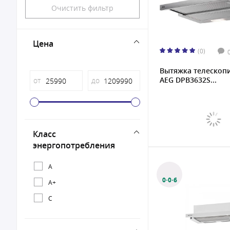
Очистить фильтр
Цена
(0)
Вытяжка телескоп
AEG DPB3632S...
от
до
Класс
энергопотребления
A
0·0·6
A+
C