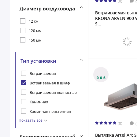
(0)
79.1 см
Диаметр воздуховода
Встраиваемая выт
KRONA ARVEN 900 
12 см
S...
120 мм
150 мм
Тип установки
Встраиваемая
0·0·6
Встраиваемая в шкаф
Встраиваемая полностью
Каминная
Каминная пристенная
Показать все
Наклонная
(0)
Настенная
Вытяжка Artel Art S
Количество скоростей