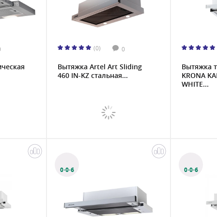
(0)
0
0
ическая
Вытяжка Artel Art Sliding
Вытяжка 
460 IN-KZ стальная...
KRONA KAM
WHITE...
0·0·6
0·0·6