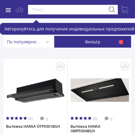
Вытяжки Hansa
Авторизуйтесь для получения индивидуальных предложений 
Фильтр
По популярности
1
(0)
(0)
0
0
Вытяжка HANSA OTP9301BGH
Вытяжка HANSA
OMP9304BGH