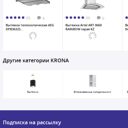
(0)
(0)
0
0
Вытяжка телескопическая AEG
Вытяжка Artel ART 0660
В
DPB3632S...
RAINBOW серая KZ
б
Другие категории KRONA
Вытяжки
Встраиваемые холодильники
Подписка на рассылку