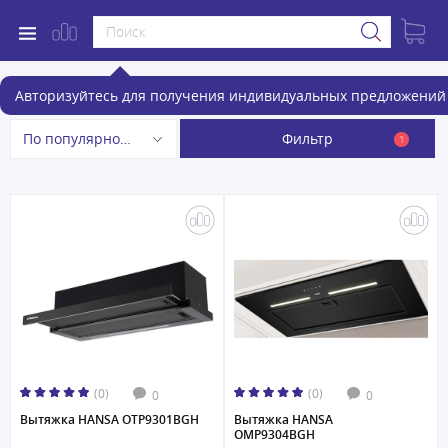
Вытяжки Встраиваемая
Авторизуйтесь для получения индивидуальных предложений 
Фильтр
По популярности
1
(0)
(0)
0
0
Вытяжка HANSA OTP9301BGH
Вытяжка HANSA
OMP9304BGH