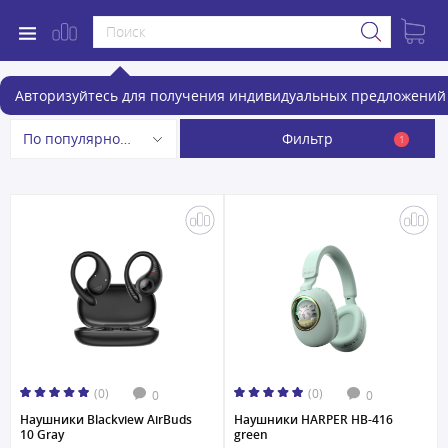
Беспроводные наушники
Авторизуйтесь для получения индивидуальных предложений 
Фильтр
По популярности
1
(0)
(0)
0
0
Наушники Blackview AirBuds
Наушники HARPER HB-416
10 Gray
green