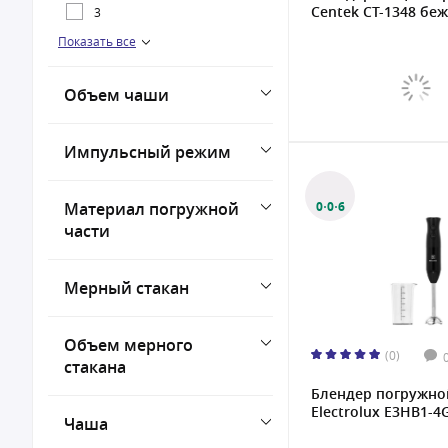
Centek CT-1348 беж
3
Показать все
4
5
Объем чаши
8
Импульсный режим
Материал погружной
0·0·6
части
Мерный стакан
Объем мерного
(0)
стакана
Блендер погружно
Electrolux E3HB1-4G
Чаша