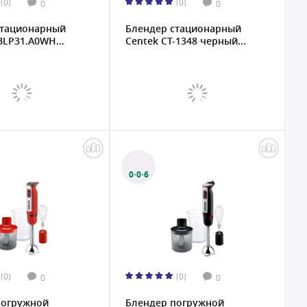
(0)
(0)
0
0
стационарный
Блендер стационарный
LP31.A0WH...
Centek CT-1348 черный...
0·0·6
(0)
(0)
0
0
погружной
Блендер погружной