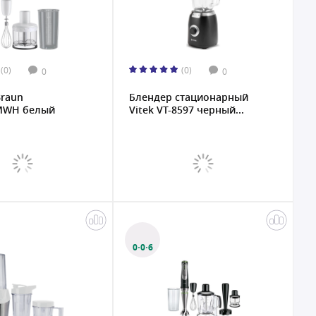
(0)
(0)
0
0
Braun
Блендер стационарный
MWH белый
Vitek VT-8597 черный...
0·0·6