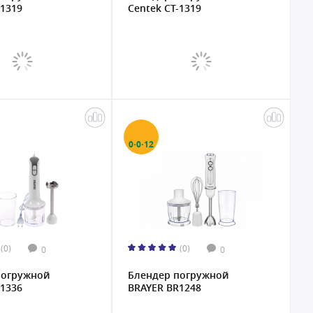
-1319
Centek CT-1319
0·0·12
(0)
(0)
0
0
погружной
Блендер погружной
-1336
BRAYER BR1248