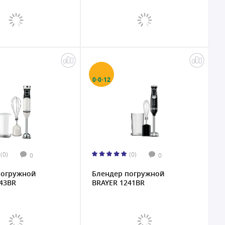
0·0·12
(0)
(0)
0
0
погружной
Блендер погружной
43BR
BRAYER 1241BR