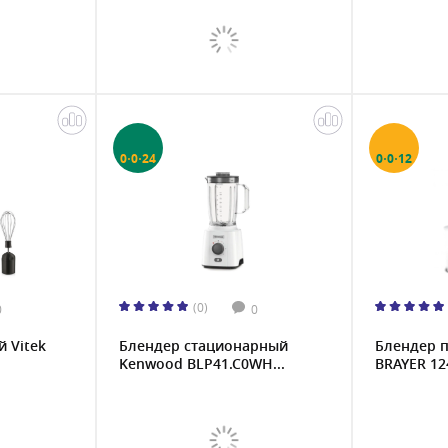
0·0·24
0·0·12
(0)
0
0
 Vitek
Блендер стационарный
Блендер 
Kenwood BLP41.C0WH...
BRAYER 12