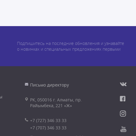
Подпишитесь на последние обновления и узнавайте
о новинках и специальных предложениях первыми
Письмо директору
ы
РК, 050016 г. Алматы, пр.
Райымбека, 221 «Ж»
+7 (727) 346 33 33
+7 (707) 346 33 33