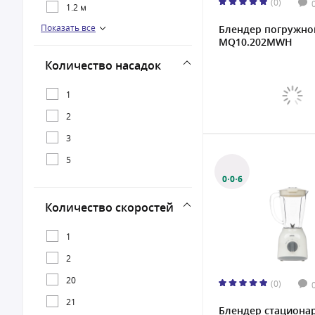
(0)
1200 Вт
1.2 м
Показать все
Блендер погружно
1500 Вт
1.6 м
MQ10.202MWH
Количество насадок
1
2
3
5
0·0·6
Количество скоростей
1
2
20
(0)
21
Блендер стациона