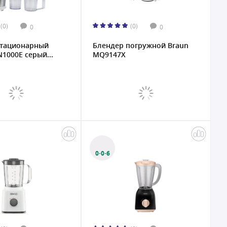
(0)
(0)
0
0
стационарный
Блендер погружной Braun
N1000E серый...
MQ9147X
0·0·6