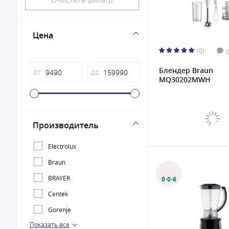
Цена
(0)
Блендер Braun
от
до
MQ30202MWH
Производитель
Electrolux
Braun
BRAYER
0·0·6
Centek
Gorenje
Показать все
Kenwood