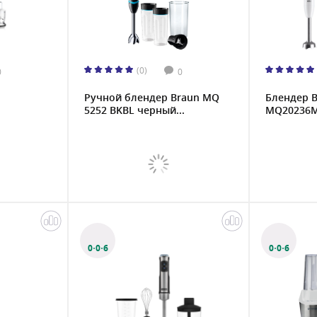
(0)
0
0
Ручной блендер Braun MQ
Блендер 
5252 BKBL черный...
MQ20236
0·0·6
0·0·6