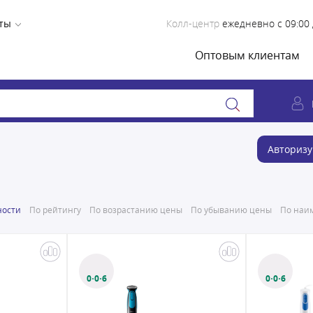
ты
Колл-центр
ежедневно с 09:00 
Оптовым клиентам
Авторизу
ности
По рейтингу
По возрастанию цены
По убыванию цены
По наим
0·0·6
0·0·6