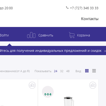
до 20:00
+7 (727) 346 33 33
Контакты
Войти
Сравнить
Корзина
йтесь для получения индивидуальных предложений и скидок
енованию(от А до Я)
Показывать:
24
32
48
Вид:
0·0·6