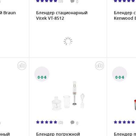
(0)
0
0
й Braun
Блендер стационарный
Блендер 
Vitek VT-8512
Kenwood B
0·0·6
0·0·6
(0)
0
0
рный
Блендер погружной
Блендер 