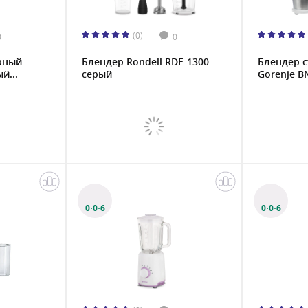
(0)
0
0
рный
Блендер Rondell RDE-1300
Блендер 
й...
серый
Gorenje B
0·0·6
0·0·6