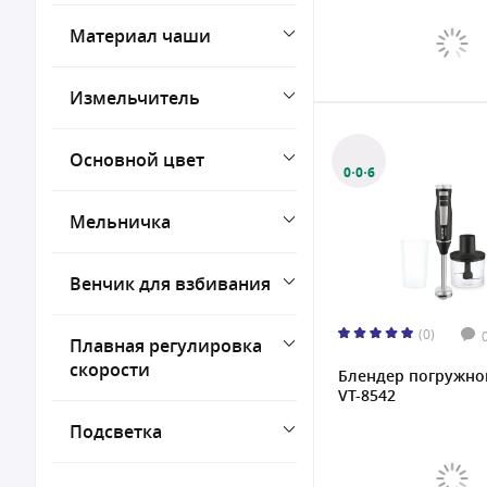
Материал чаши
Измельчитель
Основной цвет
0·0·6
Мельничка
Венчик для взбивания
(0)
Плавная регулировка
скорости
Блендер погружной
VT-8542
Подсветка