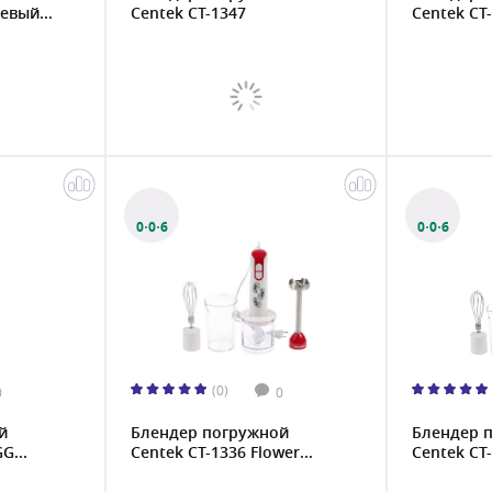
евый...
Centek CT-1347
Centek CT
0·0·6
0·0·6
(0)
0
0
й
Блендер погружной
Блендер 
G...
Centek CT-1336 Flower...
Centek CT