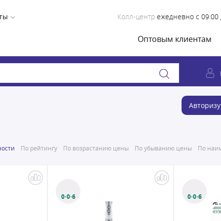
ты
Колл-центр
ежедневно с 09:00 
Оптовым клиентам
Авторизу
ности
По рейтингу
По возрастанию цены
По убыванию цены
По наим
0·0·6
0·0·6