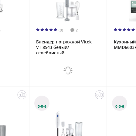
(0)
0
0
Блендер погружной Vitek
Кухонный
VT-8543 белый/
MMD6603RB
серебристый...
0·0·6
0·0·6