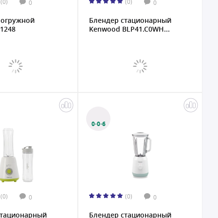
(0)
(0)
0
0
погружной
Блендер стационарный
1248
Kenwood BLP41.C0WH...
0·0·6
(0)
(0)
0
0
стационарный
Блендер стационарный