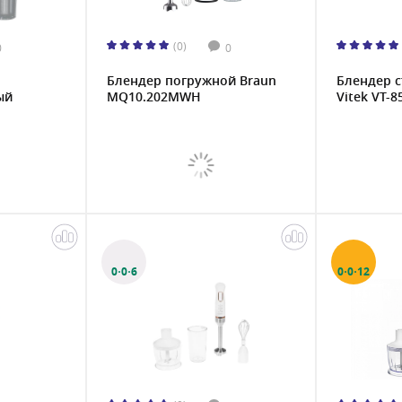
(0)
0
0
Блендер погружной Braun
Блендер 
ый
MQ10.202MWH
Vitek VT-8
0·0·6
0·0·12