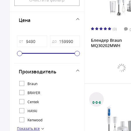
Цена
(0)
Блендер Braun
от
до
MQ30202MWH
Производитель
Braun
BRAYER
Centek
0·0·6
HAYAI
Kenwood
Показать все
NUTRIBULLET