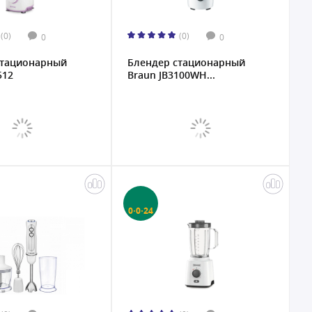
(0)
(0)
0
0
стационарный
Блендер стационарный
512
Braun JB3100WH...
0·0·24