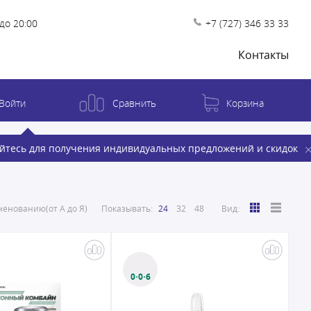
до 20:00
+7 (727) 346 33 33
Контакты
Войти
Сравнить
Корзина
йтесь для получения индивидуальных предложений и скидок
енованию(от А до Я)
Показывать:
24
32
48
Вид:
0·0·6