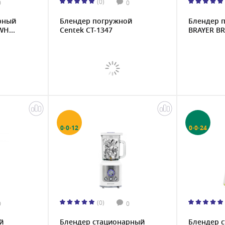
(0)
0
0
рный
Блендер погружной
Блендер 
H...
Centek CT-1347
BRAYER BR
0·0·12
0·0·24
(0)
0
0
й
Блендер стационарный
Блендер 