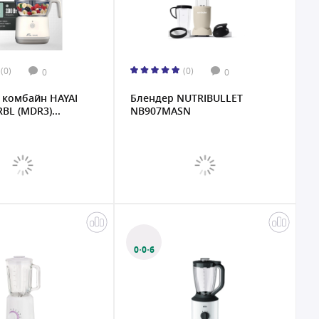
(0)
(0)
0
0
 комбайн HAYAI
Блендер NUTRIBULLET
L (MDR3)...
NB907MASN
0·0·6