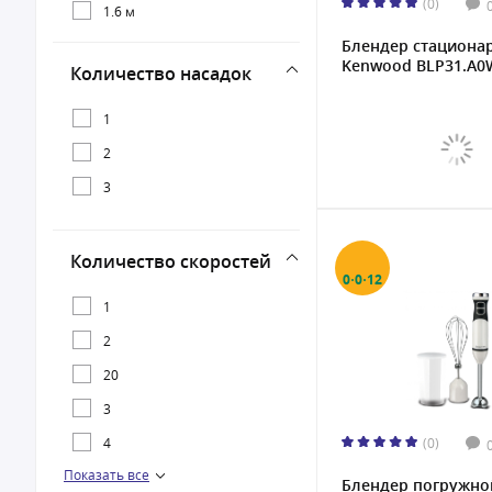
(0)
1300 Вт
1.6 м
Блендер стациона
1600 Вт
Kenwood BLP31.A0W
Количество насадок
1
2
3
Количество скоростей
0·0·12
1
2
20
3
4
(0)
Показать все
5
Блендер погружно