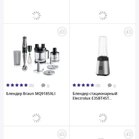
(0)
(0)
0
0
Блендер Braun MQ9185XLI
Блендер стационарный
Electrolux E3SBT4ST...