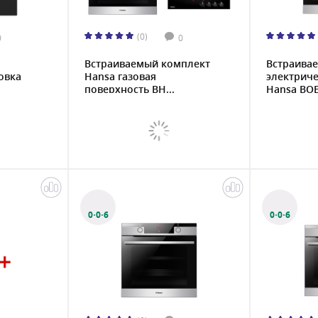
(0)
0
0
Встраиваемый комплект
Встраива
овка
Hansa газовая
электриче
поверхность BH...
Hansa BOEI
0·0·6
0·0·6