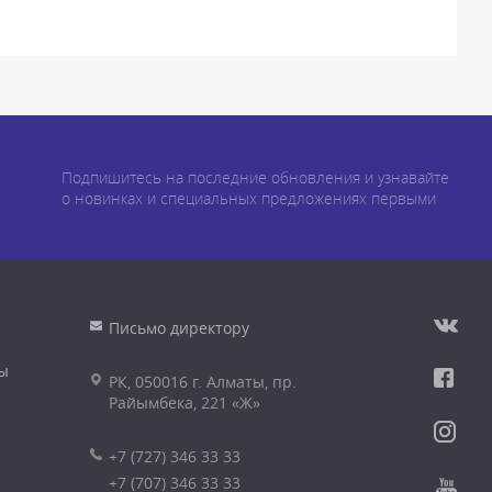
Подпишитесь на последние обновления и узнавайте
о новинках и специальных предложениях первыми
Письмо директору
ы
РК, 050016 г. Алматы, пр.
Райымбека, 221 «Ж»
+7 (727) 346 33 33
+7 (707) 346 33 33