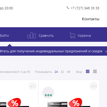
до 20:00
+7 (727) 346 33 33
Контакты
Войти
Сравнить
Корзина
йтесь для получения индивидуальных предложений и скидок
енованию(от А до Я)
Показывать:
24
32
48
Вид:
0·0·6