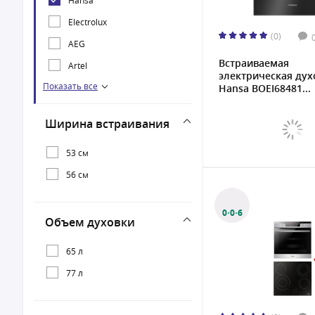
Electrolux
(0)
AEG
Встраиваемая
Artel
электрическая дух
Показать все
DARINA
Hansa BOEI68481...
Gefest
Ширина встраивания
KRONA
53 см
Oasis
56 см
0·0·6
Объем духовки
65 л
77 л