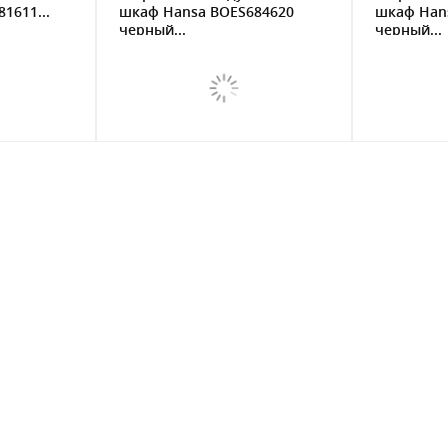
1611...
шкаф Hansa BOES684620
шкаф Han
черный...
черный...