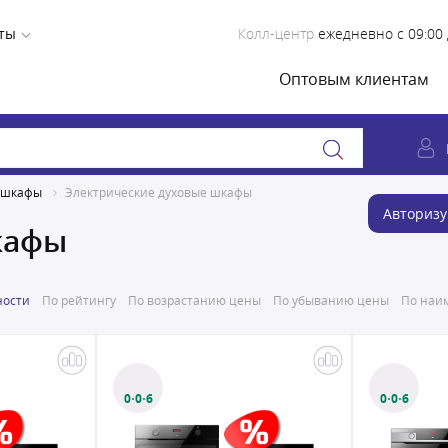
ты
Колл-центр
ежедневно с 09:00 
Оптовым клиентам
 шкафы
Электрические духовые шкафы
Авторизу
кафы
ности
По рейтингу
По возрастанию цены
По убыванию цены
По наим
0·0·6
0·0·6