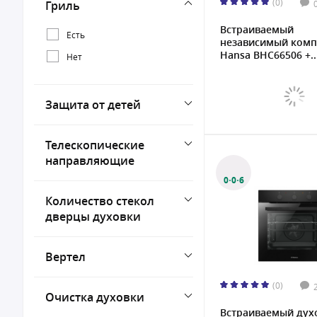
(0)
Гриль
Встраиваемый
Есть
независимый комп
Hansa BHC66506 +..
Нет
Защита от детей
Телескопические
направляющие
0·0·6
Количество стекол
дверцы духовки
Вертел
(0)
Очистка духовки
Встраиваемый дух