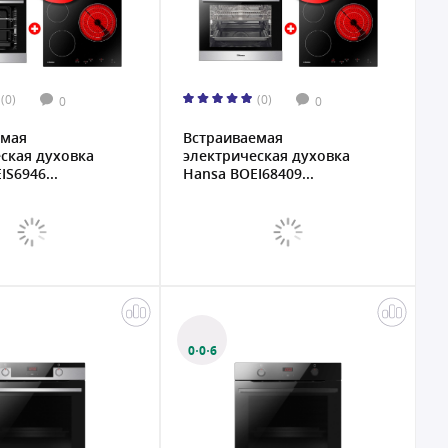
(0)
(0)
0
0
емая
Встраиваемая
ская духовка
электрическая духовка
S6946...
Hansa BOEI68409...
0·0·6