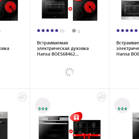
(0)
0
0
Встраиваемая
Встраива
овка
электрическая духовка
электриче
Hansa BOES68462...
Hansa BOEI
0·0·6
0·0·6