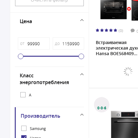
Цена
(0)
Встраиваемая
от
до
электрическая дух
Hansa BOES68409...
Класс
энергопотребления
A
0·0·6
Производитель
Samsung
Hansa