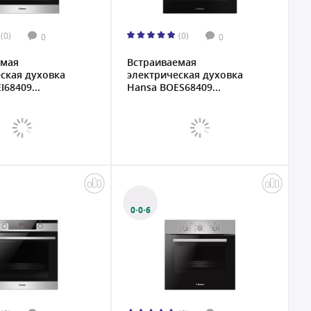
(0)
(0)
0
0
емая
Встраиваемая
ская духовка
электрическая духовка
68409...
Hansa BOES68409...
0·0·6