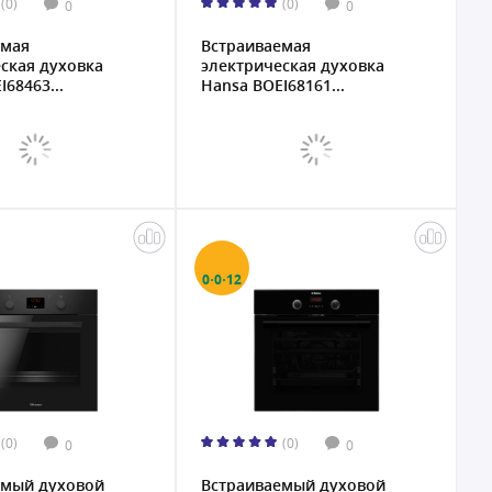
(0)
(0)
0
0
емая
Встраиваемая
ская духовка
электрическая духовка
68463...
Hansa BOEI68161...
0·0·12
(0)
(0)
0
0
емый духовой
Встраиваемый духовой