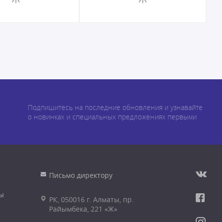
Подпишитесь на последние обновления и узнавайте
о новинках и специальных предложениях первыми
Письмо директору
ы
РК, 050016 г. Алматы, пр.
Райымбека, 221 «Ж»