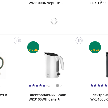
WK1100BK черный...
667-1 белы
0·0·24
0·0·24
(0)
0
0
AYER
Электрочайник Braun
Электроч
WK3100WH белый
WK3100BK 