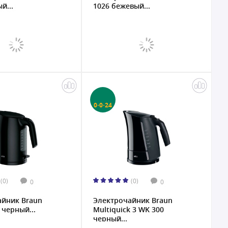
й...
1026 бежевый...
0·0·24
(0)
(0)
0
0
айник Braun
Электрочайник Braun
черный...
Multiquick 3 WK 300
черный...