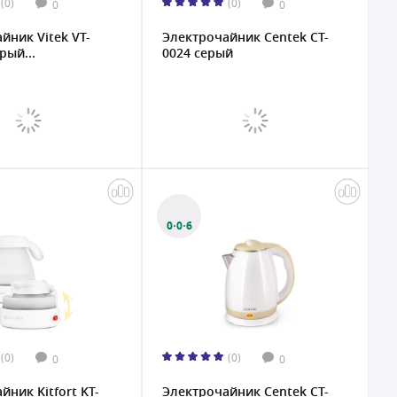
(0)
(0)
0
0
йник Vitek VT-
Электрочайник Centek CT-
рый...
0024 серый
0·0·6
(0)
(0)
0
0
йник Kitfort KT-
Электрочайник Centek CT-