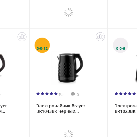
0·0·12
0·0·6
(0)
0
0
yer
Электрочайник Brayer
Электроча
...
BR1043BK черный...
BR1023BK 