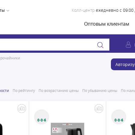
ты
Колл-центр
ежедневно с 09:00 
Оптовым клиентам
трочайники
Авторизу
ности
По рейтингу
По возрастанию цены
По убыванию цены
По наим
0·0·6
0·0·6