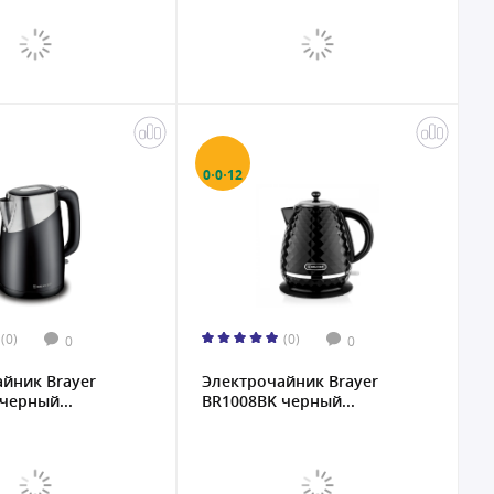
0·0·12
(0)
(0)
0
0
йник Brayer
Электрочайник Brayer
черный...
BR1008BK черный...