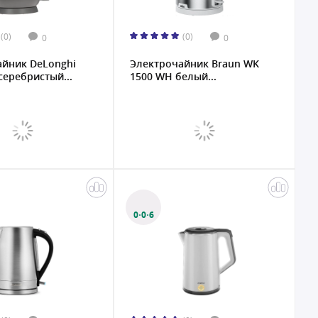
(0)
(0)
0
0
айник DeLonghi
Электрочайник Braun WK
серебристый...
1500 WH белый...
0·0·6