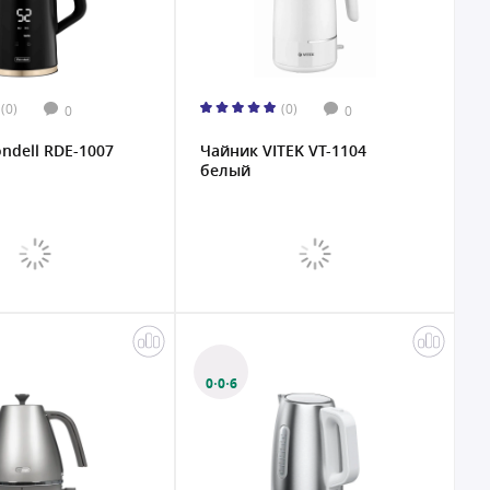
(0)
(0)
0
0
ndell RDE-1007
Чайник VITEK VT-1104
белый
0·0·6