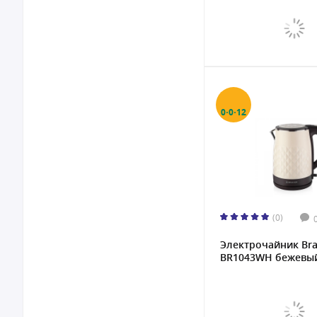
0·0·12
(0)
Электрочайник Bra
BR1043WH бежевый