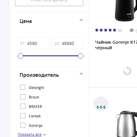
Цена
(0)
Чайник Gorenje K
от
до
черный
Производитель
Delonghi
Braun
BRAYER
0·0·6
Centek
Gorenje
Показать все
Kitfort