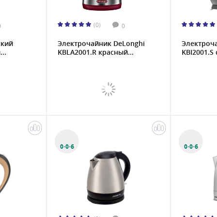
(0)
0
0
ский
Электрочайник DeLonghi
Электроч
..
KBLA2001.R красный...
KBI2001.S 
0·0·6
0·0·6