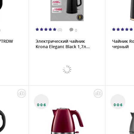
(0)
0
0
17TRDW
Электрический чайник
Чайник Ro
Krona Elegant Black 1,7л...
черный
0·0·6
0·0·6