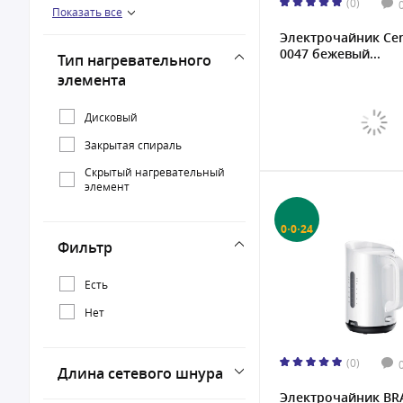
(0)
Показать все
2200 Вт
Электрочайник Cen
0047 бежевый...
Тип нагревательного
элемента
Дисковый
Закрытая спираль
Скрытый нагревательный
элемент
0·0·24
Фильтр
Есть
Нет
(0)
Длина сетевого шнура
Электрочайник B