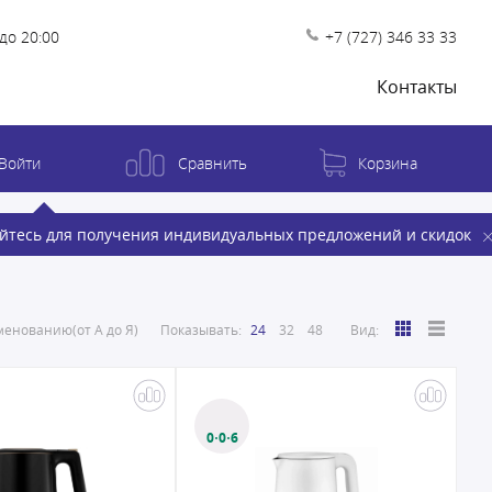
до 20:00
+7 (727) 346 33 33
Контакты
Войти
Сравнить
Корзина
йтесь для получения индивидуальных предложений и скидок
енованию(от А до Я)
Показывать:
24
32
48
Вид:
0·0·6