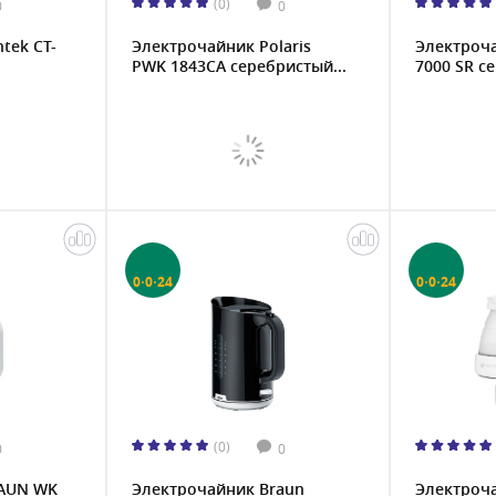
(0)
0
0
tek CT-
Электрочайник Polaris
Электроча
PWK 1843CA серебристый...
7000 SR се
0·0·24
0·0·24
(0)
0
0
RAUN WK
Электрочайник Braun
Электроча