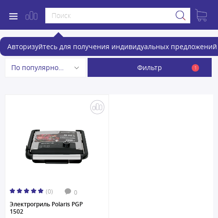
Электрогрили
Авторизуйтесь для получения индивидуальных предложений 
Фильтр
По популярности
1
(0)
0
Электрогриль Polaris PGP
1502