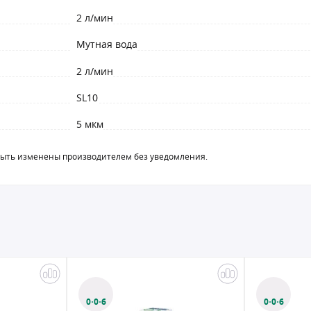
2 л/мин
Мутная вода
2 л/мин
SL10
5 мкм
быть изменены производителем без уведомления.
0·0·6
0·0·6