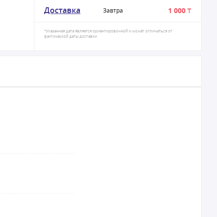
Доставка
1 000 ₸
Завтра
*Указанная дата является ориентировочной и может отличаться от
фактической даты доставки