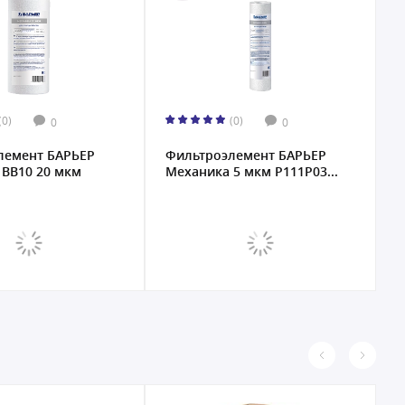
(0)
(0)
0
0
лемент БАРЬЕР
Фильтроэлемент БАРЬЕР
Ф
 ВВ10 20 мкм
Механика 5 мкм Р111Р03...
П