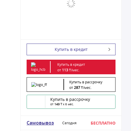
Купить в кредит
Купить в кредит
от
113
₸/
мес.
Купить в рассрочку
от
287
₸/
мес.
Купить в рассрочку
от
143
₸ x 6 мес.
Самовывоз
БЕСПЛАТНО
Сегодня