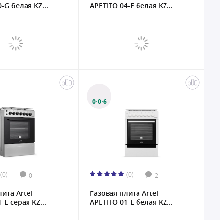
-G белая KZ...
APETITO 04-E белая KZ...
0·0·6
(0)
(0)
0
2
лита Artel
Газовая плита Artel
-E серая KZ...
APETITO 01-E белая KZ...