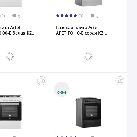
(0)
(0)
0
0
лита Artel
Газовая плита Artel
 00-E белая KZ...
APETITO 10-E серая KZ...
0·0·6