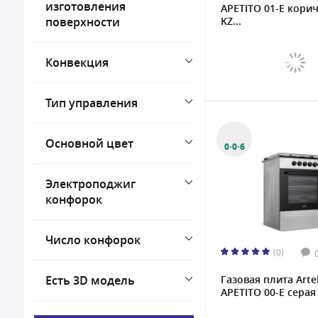
изготовления
APETITO 01-E кори
поверхности
KZ...
Конвекция
Тип управления
Основной цвет
0·0·6
Электроподжиг
конфорок
Число конфорок
(0)
Есть 3D модель
Газовая плита Arte
APETITO 00-E серая 