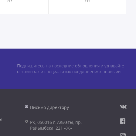
Подпишитесь на последние обновления и узнавайте
о новинках и специальных предложениях первыми
Письмо директору
ы
РК, 050016 г. Алматы, пр.
Райымбека, 221 «Ж»