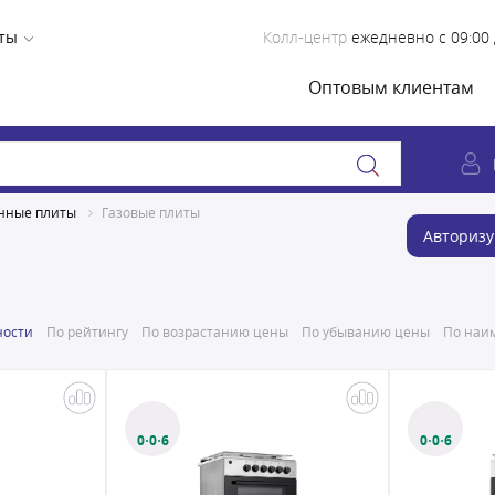
ты
Колл-центр
ежедневно с 09:00 
Оптовым клиентам
нные плиты
Газовые плиты
Авторизу
ности
По рейтингу
По возрастанию цены
По убыванию цены
По наим
0·0·6
0·0·6