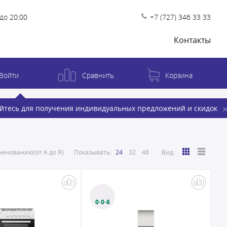
до 20:00
+7 (727) 346 33 33
Контакты
Войти
Сравнить
Корзина
йтесь для получения индивидуальных предложений и скидок
енованию(от А до Я)
Показывать:
24
32
48
Вид:
0·0·6