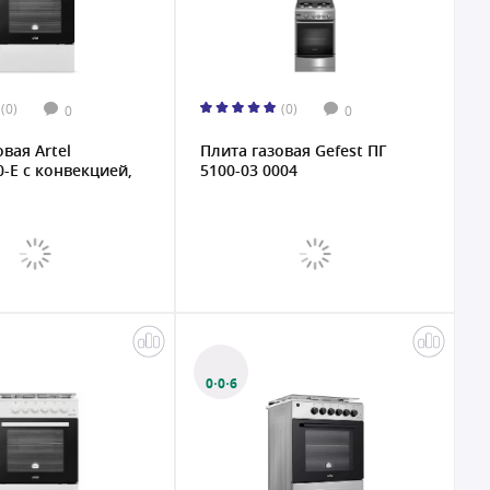
(0)
(0)
0
0
вая Artel
Плита газовая Gefest ПГ
0-E с конвекцией,
5100-03 0004
0·0·6