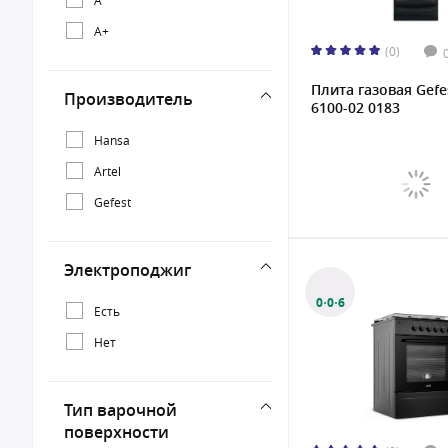
A+
(0)
Плита газовая Gefe
Производитель
6100-02 0183
Hansa
Artel
Gefest
Электроподжиг
0·0·6
Есть
Нет
Тип варочной
поверхности