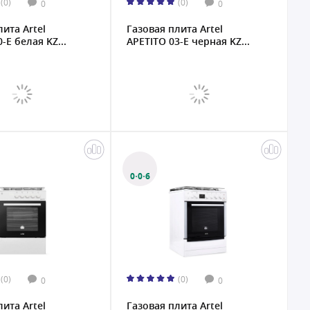
(0)
(0)
0
0
лита Artel
Газовая плита Artel
-E белая KZ...
APETITO 03-E черная KZ...
0·0·6
(0)
(0)
0
0
лита Artel
Газовая плита Artel