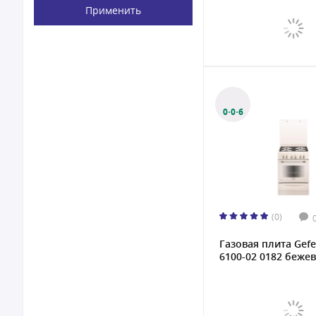
Применить
0·0·6
(0)
Газовая плита Gefe
6100-02 0182 бежева