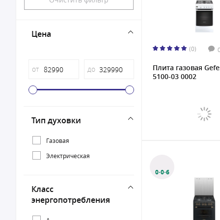
Цена
(0)
Плита газовая Gefe
от
до
5100-03 0002
Тип духовки
Газовая
Электрическая
0·0·6
Класс
энергопотребления
A