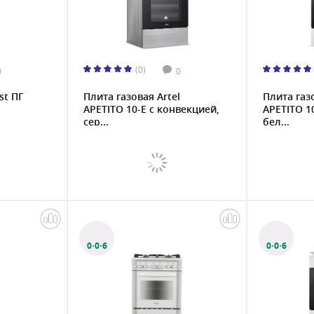
(0)
0
0
st ПГ
Плита газовая Artel
Плита газо
APETITO 10-E с конвекцией,
APETITO 1
сер...
бел...
0·0·6
0·0·6