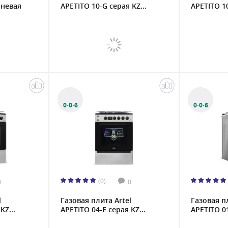
чневая
APETITO 10-G серая KZ...
APETITO 10
0·0·6
0·0·6
(0)
0
0
l
Газовая плита Artel
Газовая п
KZ...
APETITO 04-E серая KZ...
APETITO 01