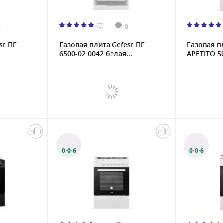
(0)
0
0
st ПГ
Газовая плита Gefest ПГ
Газовая п
6500-02 0042 белая...
APETITO 50
0·0·6
0·0·6