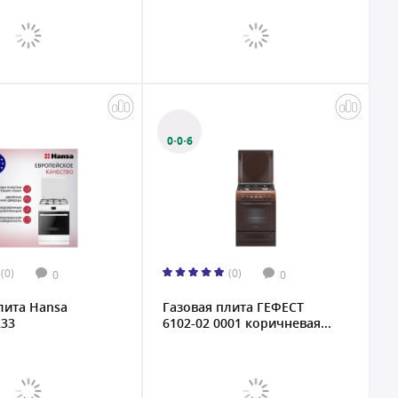
0·0·6
(0)
(0)
0
0
лита Hansa
Газовая плита ГЕФЕСТ
33
6102-02 0001 коричневая...