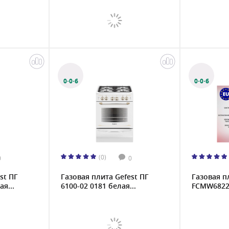
0·0·6
0·0·6
(0)
0
0
st ПГ
Газовая плита Gefest ПГ
Газовая п
я...
6100-02 0181 белая...
FCMW6822