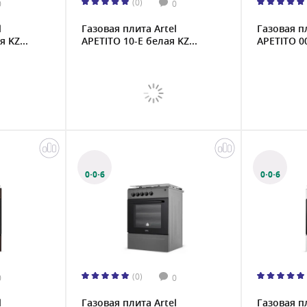
(0)
0
0
l
Газовая плита Artel
Газовая п
 KZ...
APETITO 10-E белая KZ...
APETITO 00
0·0·6
0·0·6
(0)
0
0
l
Газовая плита Artel
Газовая п