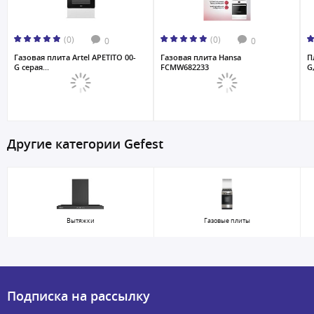
(0)
(0)
0
0
Газовая плита Artel APETITO 00-
Газовая плита Hansa
П
G серая...
FCMW682233
G
Другие категории Gefest
Вытяжки
Газовые плиты
Подписка на рассылку