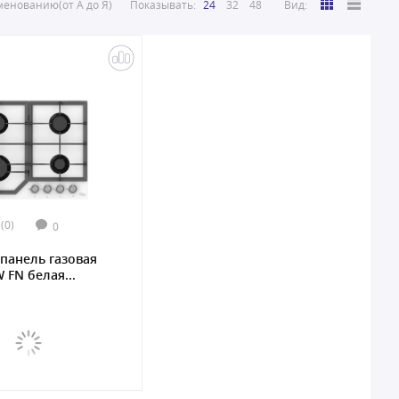
енованию(от А до Я)
Показывать:
24
32
48
Вид:
(0)
0
панель газовая
 FN белая...