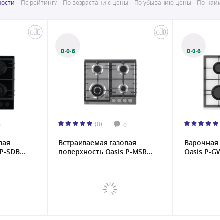
ности
По рейтингу
По возрастанию цены
По убыванию цены
По наим
0·0·6
0·0·6
(0)
0
0
вая
Встраиваемая газовая
Варочная 
P-SDB...
поверхность Oasis P-MSR...
Oasis P-GW