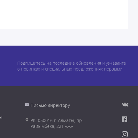
Подпишитесь на последние обновления и узнавайте
о новинках и специальных предложениях первыми
Письмо директору
ы
РК, 050016 г. Алматы, пр.
Райымбека, 221 «Ж»