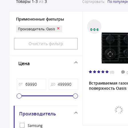
Товары
1-3
из
3
Сортировать:
По популяр
Примененные фильтры
Производитель: Oasis
0·0·6
Очистить фильтр
Цена
(0)
Встраиваемая газо
от
до
поверхность Oasis 
Производитель
Samsung