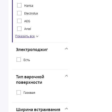
Hansa
Electrolux
AEG
Artel
Показать все
DARINA
Gefest
Электроподжиг
KRONA
Есть
Oasis
Тип варочной
поверхности
Газовая
Ширина встраивания