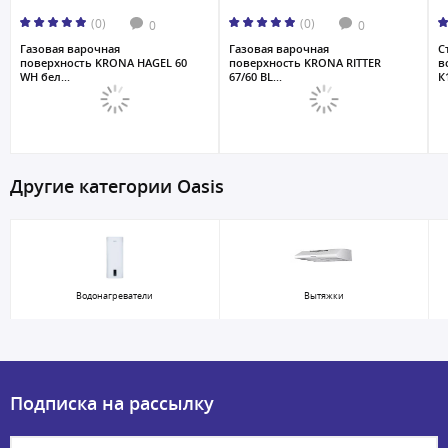
(0)
(0)
0
0
Газовая варочная
Газовая варочная
С
поверхность KRONA HAGEL 60
поверхность KRONA RITTER
в
WH бел...
67/60 BL...
К1
Другие категории Oasis
Водонагреватели
Вытяжки
Подписка на рассылку